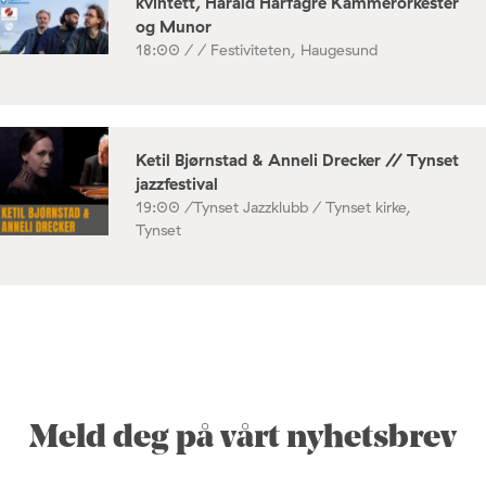
kvintett, Harald Hårfagre Kammerorkester
og Munor
18:00 /
/ Festiviteten, Haugesund
Ketil Bjørnstad & Anneli Drecker // Tynset
jazzfestival
19:00 /
Tynset Jazzklubb / Tynset kirke,
Tynset
Meld deg på vårt nyhetsbrev