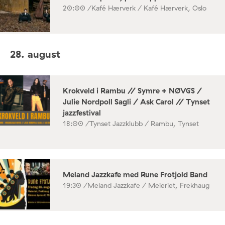
20:00 /
Kafé Hærverk / Kafé Hærverk, Oslo
28. august
Krokveld i Rambu // Symre + NØVGS /
Julie Nordpoll Sagli / Ask Carol // Tynset
jazzfestival
18:00 /
Tynset Jazzklubb / Rambu, Tynset
Meland Jazzkafe med Rune Frotjold Band
19:30 /
Meland Jazzkafe / Meieriet, Frekhaug