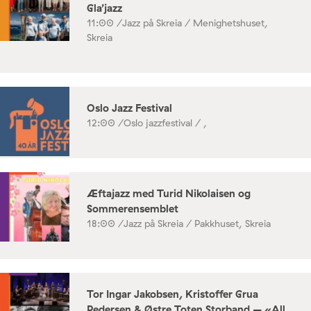
Gla’jazz
11:00 /
Jazz på Skreia / Menighetshuset,
Skreia
Oslo Jazz Festival
12:00 /
Oslo jazzfestival / ,
Æftajazz med Turid Nikolaisen og
Sommerensemblet
18:00 /
Jazz på Skreia / Pakkhuset, Skreia
Tor Ingar Jakobsen, Kristoffer Grua
Pedersen & Østre Toten Storband – «All