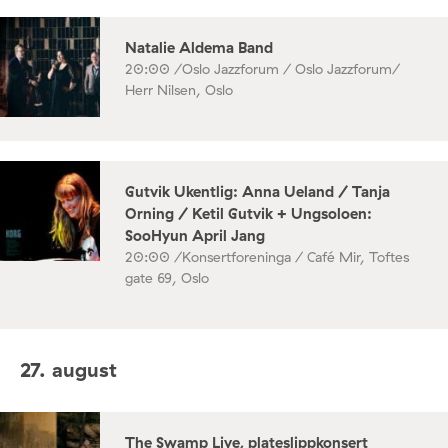
Natalie Aldema Band
20:00 /
Oslo Jazzforum / Oslo Jazzforum/
Herr Nilsen, Oslo
Gutvik Ukentlig: Anna Ueland / Tanja
Orning / Ketil Gutvik + Ungsoloen:
SooHyun April Jang
20:00 /
Konsertforeninga / Café Mir, Toftes
gate 69, Oslo
27. august
The Swamp Live, plateslippkonsert