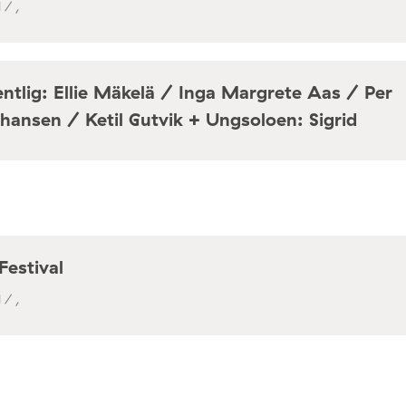
 / ,
ntlig: Ellie Mäkelä / Inga Margrete Aas / Per
hansen / Ketil Gutvik + Ungsoloen: Sigrid
a / Café Mir, Toftes gate 69, Oslo
Festival
 / ,