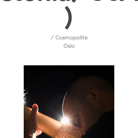
)
/ Cosmopolite
Oslo