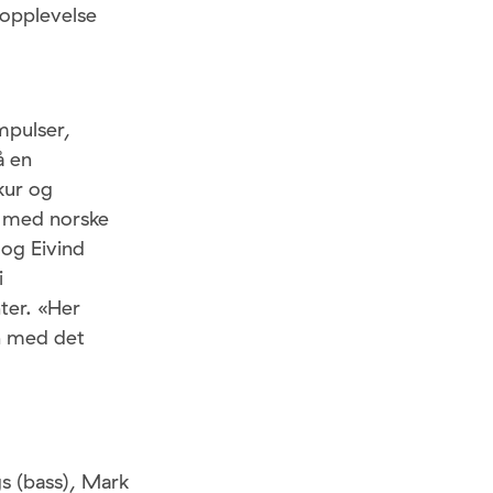
topplevelse
mpulser,
å en
kur og
id med norske
og Eivind
i
ter. «Her
n med det
gs (bass), Mark