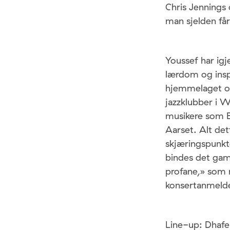
Chris Jennings
man sjelden får
Youssef har igj
lærdom og insp
hjemmelaget ou
jazzklubber i W
musikere som B
Aarset. Alt det
skjæringspunkt
bindes det ga
profane,» som 
konsertanmeldel
Line-up: Dhafer