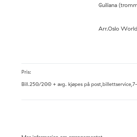
Guiliana (trom
Arr.Oslo World
Pris:
Bill.250/200 + avg. kjøpes på post,billettservice
Mer informasjon om arrangementet