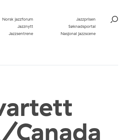
Norsk jazzforum
Jazzprisen
Jazznytt
Søknadsportal
Jazzsentrene
Nasjonal jazzscene
artett
A/Canada