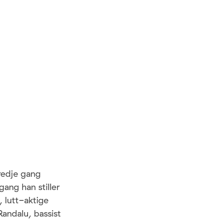
redje gang
gang han stiller
, lutt-aktige
Randalu, bassist