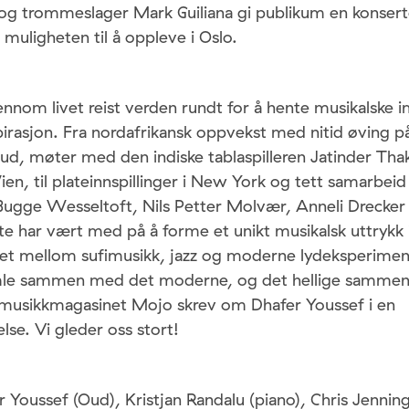
 og trommeslager Mark Guiliana gi publikum en konser
 muligheten til å oppleve i Oslo.
ennom livet reist verden rundt for å hente musikalske i
irasjon. Fra nordafrikansk oppvekst med nitid øving p
d, møter med den indiske tablaspilleren Jatinder Tha
ien, til plateinnspillinger i New York og tett samarbe
ugge Wesseltoft, Nils Petter Molvær, Anneli Drecker 
te har vært med på å forme et unikt musikalsk uttrykk 
et mellom sufimusikk, jazz og moderne lydeksperimen
mle sammen med det moderne, og det hellige samme
musikkmagasinet Mojo skrev om Dhafer Youssef i en
se. Vi gleder oss stort!
 Youssef (Oud), Kristjan Randalu (piano), Chris Jennin