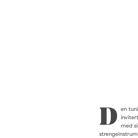
en tun
D
inviter
med sin
strengeinstrume