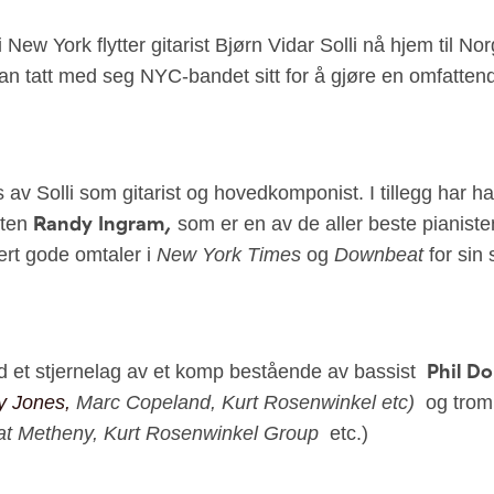
i New York flytter gitarist Bjørn Vidar Solli nå hjem til No
an tatt med seg NYC-bandet sitt for å gjøre en omfatten
s av Solli som gitarist og hovedkomponist. I tillegg har 
Randy Ingram,
sten
som er en av de aller beste pianist
vært gode omtaler i
New York Times
og
Downbeat
for sin 
Phil Do
 et stjernelag av et komp bestående av bassist
y Jones,
Marc Copeland, Kurt Rosenwinkel etc)
og tro
at Metheny, Kurt Rosenwinkel Group
etc.)