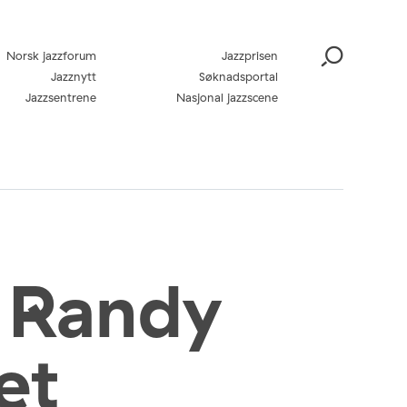
Norsk jazzforum
Jazzprisen
Jazznytt
Søknadsportal
Jazzsentrene
Nasjonal jazzscene
/ Randy
et