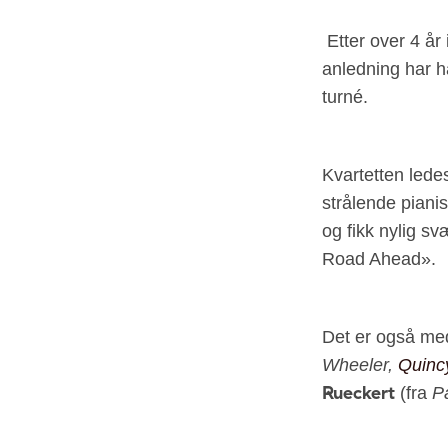
Etter over 4 år 
anledning har h
turné.
Kvartetten lede
strålende piani
og fikk nylig s
Road Ahead».
Det er også med
Wheeler,
Quinc
Rueckert
(fra
P