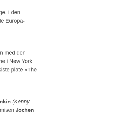
rge. I den
de Europa-
han med den
ene i New York
siste plate «The
nkin
(Kenny
Jochen
mmisen