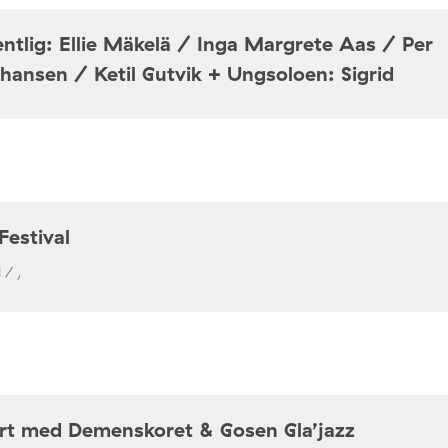
ntlig: Ellie Mäkelä / Inga Margrete Aas / Per
hansen / Ketil Gutvik + Ungsoloen: Sigrid
a / Café Mir, Toftes gate 69, Oslo
Festival
 / ,
rt med Demenskoret & Gosen Gla’jazz