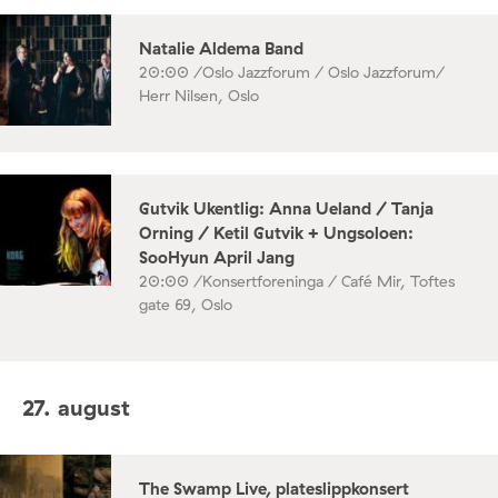
Natalie Aldema Band
20:00 /
Oslo Jazzforum / Oslo Jazzforum/
Herr Nilsen, Oslo
Gutvik Ukentlig: Anna Ueland / Tanja
Orning / Ketil Gutvik + Ungsoloen:
SooHyun April Jang
20:00 /
Konsertforeninga / Café Mir, Toftes
gate 69, Oslo
27. august
The Swamp Live, plateslippkonsert