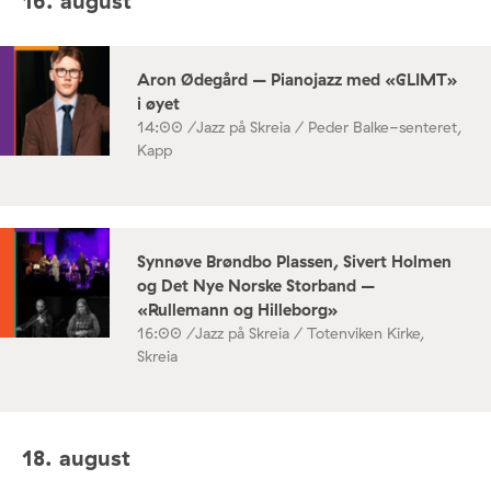
16. august
Aron Ødegård – Pianojazz med «GLIMT»
i øyet
14:00 /
Jazz på Skreia / Peder Balke-senteret,
Kapp
Synnøve Brøndbo Plassen, Sivert Holmen
og Det Nye Norske Storband –
«Rullemann og Hilleborg»
16:00 /
Jazz på Skreia / Totenviken Kirke,
Skreia
18. august