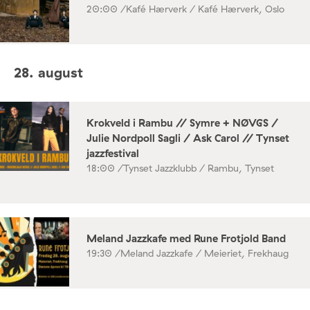
20:00 /
Kafé Hærverk / Kafé Hærverk, Oslo
28. august
Krokveld i Rambu // Symre + NØVGS /
Julie Nordpoll Sagli / Ask Carol // Tynset
jazzfestival
18:00 /
Tynset Jazzklubb / Rambu, Tynset
Meland Jazzkafe med Rune Frotjold Band
19:30 /
Meland Jazzkafe / Meieriet, Frekhaug