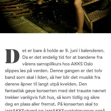
et er bare å holde av 9. juni i kalenderen.
D
Da er det endelig tid for at bandene fra
vårens samspillkurs hos
AKKS
Oslo
slippes løs på verden. Denne gangen er det tolv
band som skal i ilden, så her blir det musikk fra
dørene åpner til langt utpå kvelden. Den
fantastisk gøye konserten med det trauste navnet
trekker vanligvis fult hus, så kom tidlig og sikre
deg en plass aller fremst. På konserten skal to
jazzAKKS-band og jazzAKKS-vokalgrupper også