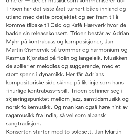
dine er – det er musikk som kommuniserer ut»
Trioen har det siste året turnert både innland og
utland med dette prosjektet og ser fram til å
komme tilbake til Oslo og Kafé Hærverk hvor de
hadde sin releasekonsert. Trioen består av Adrian
Myhr på kontrabass og komposisjoner, Jan
Martin Gismervik på trommer og harmonium og
Rasmus Kjorstad på fiolin og langeleik. Musikken
de spiller er melodiøs og suggerende, med et
stort spenn i dynamikk. Her får Adrians
kompositoriske side skinne på lik linje som hans
finurlige kontrabass-spill. Trioen befinner seg i
skjæringspunktet mellom jazz, samtidsmusikk og
norsk folkemusikk. Og man kan også høre hint av
ragamusikk fra India, så vel som albansk
sangtradisjon.
Konserten starter med to solosett. Jan Martin