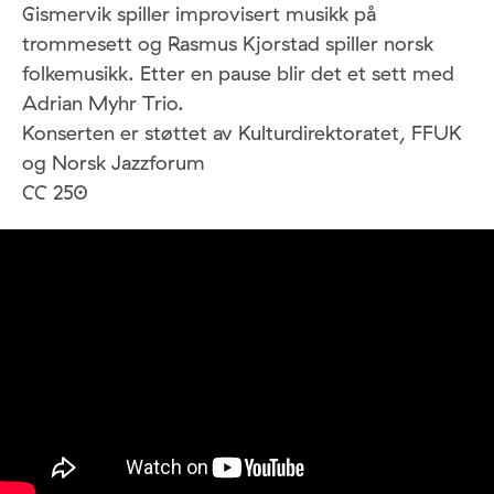
Gismervik spiller improvisert musikk på
trommesett og Rasmus Kjorstad spiller norsk
folkemusikk. Etter en pause blir det et sett med
Adrian Myhr Trio.
Konserten er støttet av Kulturdirektoratet, FFUK
og Norsk Jazzforum
CC 250