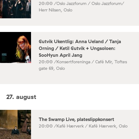
20:00 /
Oslo Jazzforum / Oslo Jazzforum/
Herr Nilsen, Oslo
Gutvik Ukentlig: Anna Ueland / Tanja
Orning / Ketil Gutvik + Ungsoloen:
SooHyun April Jang
20:00 /
Konsertforeninga / Café Mir, Toftes
gate 69, Oslo
27. august
The Swamp Live, plateslippkonsert
20:00 /
Kafé Hærverk / Kafé Hærverk, Oslo