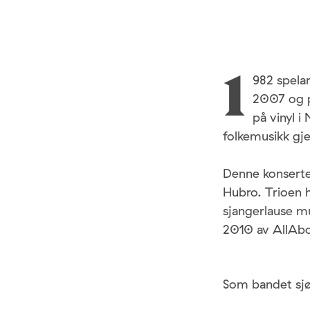
982 spela
1
2007 og p
på vinyl i
folkemusikk gj
Denne konserte
Hubro. Trioen 
sjangerlause mu
2010 av AllAbo
Som bandet sjøl