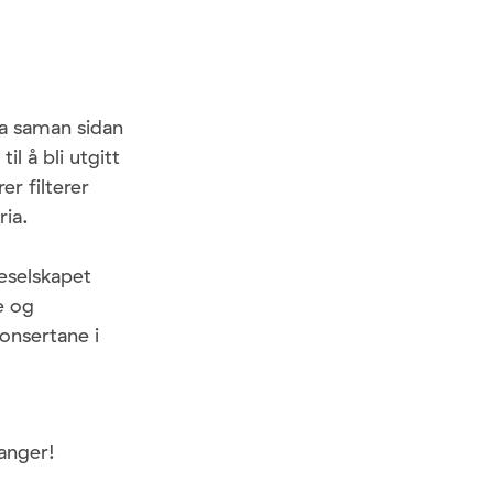
a saman sidan
l å bli utgitt
er filterer
ia.
eselskapet
e og
onsertane i
janger!