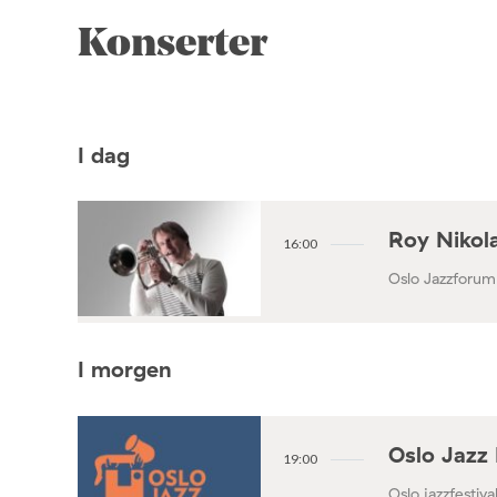
Konserter
I dag
Roy Nikola
16:00
Oslo Jazzforum
I morgen
Oslo Jazz 
19:00
Oslo jazzfestival