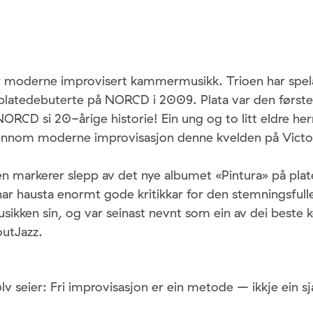
r moderne improvisert kammermusikk. Trioen har spel
latedebuterte på NORCD i 2009. Plata var den første ti
 NORCD si 20-årige historie!
Ein ung og to litt eldre herr
ennom moderne improvisasjon denne kvelden på Victor
n markerer slepp av det nye albumet «Pintura» på plat
har hausta enormt gode kritikkar for den stemningsfull
sikken sin, og var seinast nevnt som ein av dei beste k
utJazz.
v seier: Fri improvisasjon er ein metode – ikkje ein s