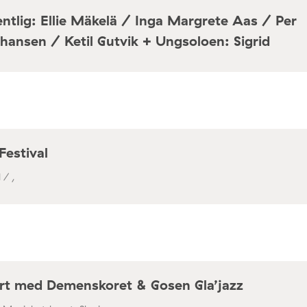
ntlig: Ellie Mäkelä / Inga Margrete Aas / Per
hansen / Ketil Gutvik + Ungsoloen: Sigrid
a / Café Mir, Toftes gate 69, Oslo
Festival
 / ,
rt med Demenskoret & Gosen Gla’jazz