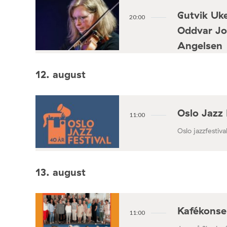
Gutvik Uke
20:00
Oddvar Jo
Angelsen
Konsertforening
12. august
Oslo Jazz 
11:00
Oslo jazzfestival
13. august
Kafékonse
11:00