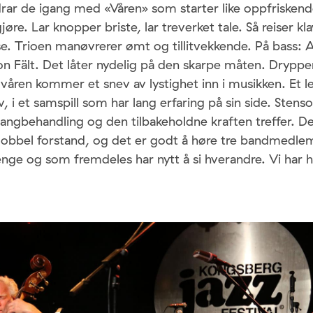
 drar de igang med «Våren» som starter like oppfriske
gjøre. Lar knopper briste, lar treverket tale. Så reiser kl
se. Trioen manøvrerer ømt og tillitvekkende. På bass: 
n Fält. Det låter nydelig på den skarpe måten. Drypp
våren kommer et snev av lystighet inn i musikken. Et l
 i et samspill som har lang erfaring på sin side. Stens
angbehandling og den tilbakeholdne kraften treffer. D
 dobbel forstand, og det er godt å høre tre bandmedl
nge og som fremdeles har nytt å si hverandre. Vi har 