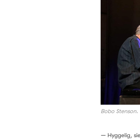
Bobo Stenson. 
– Hyggelig, si