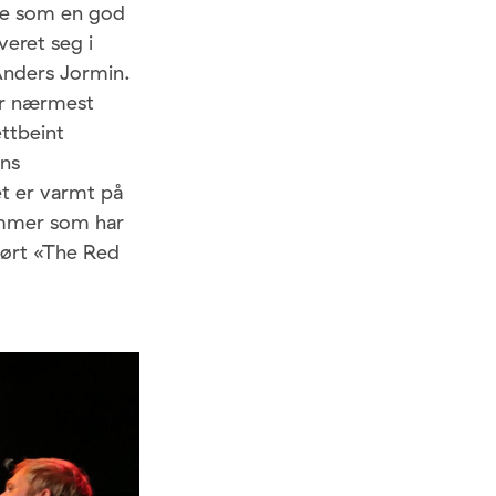
nde som en god
averet seg i
Anders Jormin.
er nærmest
ettbeint
ons
et er varmt på
emmer som har
hørt «The Red