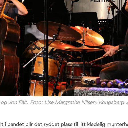
og Jon Fält. Foto: Lise Margrethe Nilsen/Kongsberg Ja
 i bandet blir det ryddet plass til litt kledelig munterh