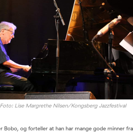
Foto: Lise Margrethe Nilsen/Kongsberg Jazzfestival
er Bobo, og forteller at han har mange gode minner fr