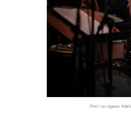
Fire! i ny utgave: Mar