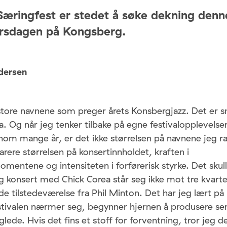
æringfest er stedet å søke dekning denn
rsdagen på Kongsberg.
dersen
store navnene som preger årets Konsbergjazz. Det er s
 Og når jeg tenker tilbake på egne festivalopplevelser
nom mange år, er det ikke størrelsen på navnene jeg 
narere størrelsen på konsertinnholdet, kraften i
mentene og intensiteten i forførerisk styrke. Det skul
 konsert med Chick Corea står seg ikke mot tre kvarte
 tilstedeværelse fra Phil Minton. Det har jeg lært på
stivalen nærmer seg, begynner hjernen å produsere ser
 glede. Hvis det fins et stoff for forventning, tror jeg 