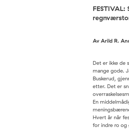
FESTIVAL: S
regnværsto
Av Arild R. An
Det er ikke de 
mange gode. Ja.
Buskerud, gjen
etter. Det er s
overraskelsesmo
En middelmådig
meningsbærende
Hvert år når fe
for indre ro og