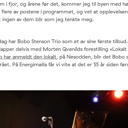
om i fjor, og årene før det, kommer jeg til byen med h
l flere av postene i programmet, og vet at opplevelsene
t ingen av dem blir som jeg tenkte meg.
ag har Bobo Stenson Trio som et av sine første tilbud.
lapper delvis med Morten Qvenilds forestilling «Lokalt
p har anmeldt den lokalt
, på Nesodden, blir det Bobo 
rået. På Energimølla får vi vite at det er 55 år siden fø