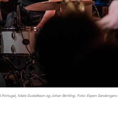
iá Portugal, Mats Gustafsson og Johan Bertling. Foto: Espen Sandengen