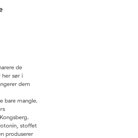
e
narere de
 her sør i
rangerer dem
le bare mangle.
rs
 Kongsberg.
otonin, stoffet
den produserer