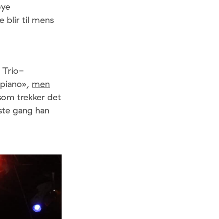
øye
 blir til mens
 Trio-
 piano»,
men
som trekker det
rste gang han