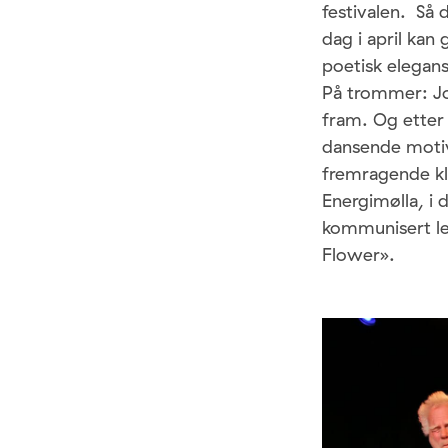
festivalen. Så
dag i april kan 
poetisk elegan
På trommer: Jo
fram. Og etter 
dansende motiv,
fremragende kl
Energimølla, i
kommunisert le
Flower».