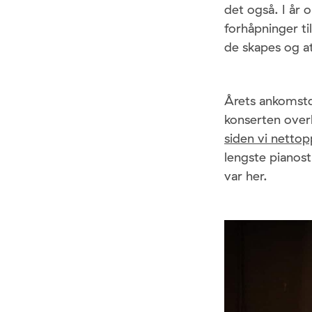
det også. I år 
forhåpninger ti
de skapes og a
Årets ankomstd
konserten over
siden vi nettop
lengste pianost
var her.