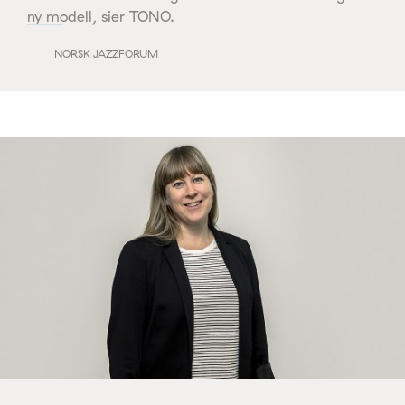
ny modell, sier TONO.
NORSK JAZZFORUM