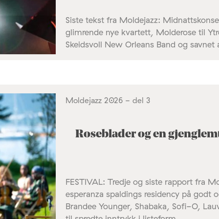
Siste tekst fra Moldejazz: Midnattskons
glimrende nye kvartett, Molderose til Y
Skeidsvoll New Orleans Band og savnet a
Moldejazz 2026 - del 3
Roseblader og en gjenglem
FESTIVAL: Tredje og siste rapport fra M
esperanza spaldings residency på godt o
Brandee Younger, Shabaka, Sofi-O, Lauvd
til spredte inntrykk i listeform.