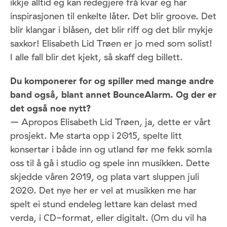
ikkje alltid eg kan redegjere frå kvar eg har
inspirasjonen til enkelte låter. Det blir groove. Det
blir klangar i blåsen, det blir riff og det blir mykje
saxkor! Elisabeth Lid Trøen er jo med som solist!
I alle fall blir det kjekt, så skaff deg billett.
Du komponerer for og spiller med mange andre
band også, blant annet BounceAlarm. Og der er
det også noe nytt?
– Apropos Elisabeth Lid Trøen, ja, dette er vårt
prosjekt. Me starta opp i 2015, spelte litt
konsertar i både inn og utland før me fekk somla
oss til å gå i studio og spele inn musikken. Dette
skjedde våren 2019, og plata vart sluppen juli
2020. Det nye her er vel at musikken me har
spelt ei stund endeleg lettare kan delast med
verda, i CD-format, eller digitalt. (Om du vil ha