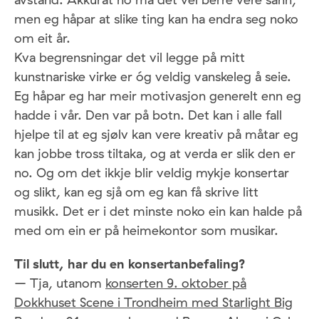
men eg håpar at slike ting kan ha endra seg noko
om eit år.
Kva begrensningar det vil legge på mitt
kunstnariske virke er óg veldig vanskeleg å seie.
Eg håpar eg har meir motivasjon generelt enn eg
hadde i vår. Den var på botn. Det kan i alle fall
hjelpe til at eg sjølv kan vere kreativ på måtar eg
kan jobbe tross tiltaka, og at verda er slik den er
no. Og om det ikkje blir veldig mykje konsertar
og slikt, kan eg sjå om eg kan få skrive litt
musikk. Det er i det minste noko ein kan halde på
med om ein er på heimekontor som musikar.
Til slutt, har du en konsertanbefaling?
– Tja, utanom
konserten 9. oktober på
Dokkhuset Scene i Trondheim med Starlight Big