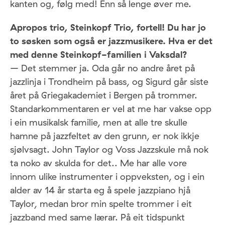
kanten og, følg med! Enn så lenge øver me.
Apropos trio, Steinkopf Trio, fortell! Du har jo
to søsken som også er jazzmusikere. Hva er det
med denne Steinkopf-familien i Vaksdal?
– Det stemmer ja. Oda går no andre året på
jazzlinja i Trondheim på bass, og Sigurd går siste
året på Griegakademiet i Bergen på trommer.
Standarkommentaren er vel at me har vakse opp
i ein musikalsk familie, men at alle tre skulle
hamne på jazzfeltet av den grunn, er nok ikkje
sjølvsagt. John Taylor og Voss Jazzskule må nok
ta noko av skulda for det.. Me har alle vore
innom ulike instrumenter i oppveksten, og i ein
alder av 14 år starta eg å spele jazzpiano hjå
Taylor, medan bror min spelte trommer i eit
jazzband med same lærar. På eit tidspunkt