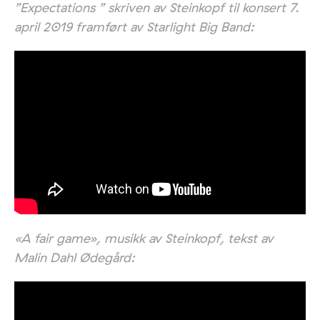
”Expectations ” skriven av Steinkopf til konsert 7.
april 2019 framført av Starlight Big Band:
«A
fair game», musikk av Steinkopf, tekst av
Malin Dahl Ødegård: