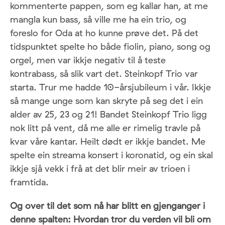
kommenterte pappen, som eg kallar han, at me
mangla kun bass, så ville me ha ein trio, og
foreslo for Oda at ho kunne prøve det. På det
tidspunktet spelte ho både fiolin, piano, song og
orgel, men var ikkje negativ til å teste
kontrabass, så slik vart det. Steinkopf Trio var
starta. Trur me hadde 10-årsjubileum i vår. Ikkje
så mange unge som kan skryte på seg det i ein
alder av 25, 23 og 21! Bandet Steinkopf Trio ligg
nok litt på vent, då me alle er rimelig travle på
kvar våre kantar. Heilt dødt er ikkje bandet. Me
spelte ein streama konsert i koronatid, og ein skal
ikkje sjå vekk i frå at det blir meir av trioen i
framtida.
Og over til det som nå har blitt en gjenganger i
denne spalten: Hvordan tror du verden vil bli om