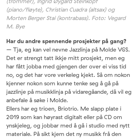
(trommer), Ingrid Øygard Steinkopf
(piano/fløyte), Christian Cuadra (altsax) og
Morten Berger Stai (kontrabass). Foto: Vegard
M. Bye
Har du andre spennende prosjekter på gang?
– Tja, eg kan vel nevne Jazzlinja på Molde VGS.
Det er strengt tatt ikkje mitt prosjekt, men eg
har fått jobba med gjengen der over ei viss tid
no, og det har vore verkeleg kjekt. Så om nokon
kjenner nokon som kunne tenke seg å gå på
jazzlinje på musikklinja på vidaregåande, då vil eg
anbefale å søke i Molde.
Ellers har eg trioen, Briotrio. Me slapp plate i
2019 som kan høyrast digitalt eller på CD om
ynskjeleg, og jobbar med å gå i studio med nytt
materiale. På sikt kjem det ny musikk frå den