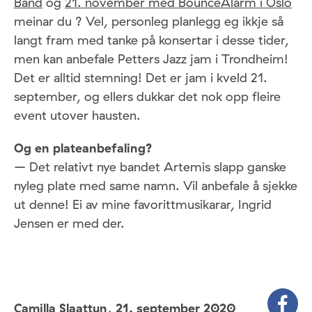
Band
og
21. november med BounceAlarm i Oslo
meinar du ? Vel, personleg planlegg eg ikkje så
langt fram med tanke på konsertar i desse tider,
men kan anbefale Petters Jazz jam i Trondheim!
Det er alltid stemning! Det er jam i kveld 21.
september, og ellers dukkar det nok opp fleire
event utover hausten.
Og en plateanbefaling?
– Det relativt nye bandet Artemis slapp ganske
nyleg plate med same namn. Vil anbefale å sjekke
ut denne! Ei av mine favorittmusikarar, Ingrid
Jensen er med der.
Camilla Slaattun,
21. september 2020