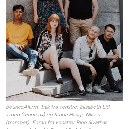
BounceAlarm, bak fra venstre: Elisabeth Lid
Trøen (tenorsax) og Sturla Hauge Nilsen
(trompet). Foran fra venstre: Rino Sivathas