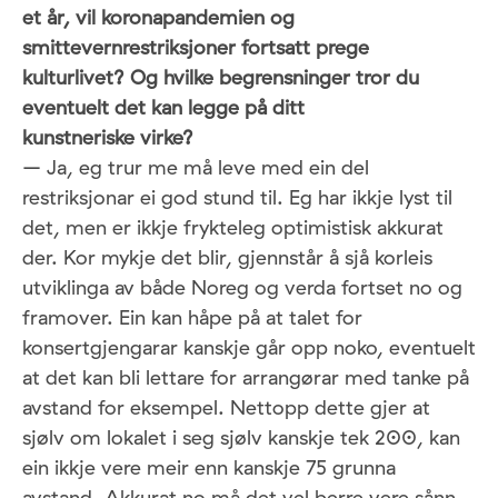
et år, vil koronapandemien og
smittevernrestriksjoner fortsatt prege
kulturlivet? Og hvilke begrensninger tror du
eventuelt det kan legge på ditt
kunstneriske virke?
– Ja, eg trur me må leve med ein del
restriksjonar ei god stund til. Eg har ikkje lyst til
det, men er ikkje frykteleg optimistisk akkurat
der. Kor mykje det blir, gjennstår å sjå korleis
utviklinga av både Noreg og verda fortset no og
framover. Ein kan håpe på at talet for
konsertgjengarar kanskje går opp noko, eventuelt
at det kan bli lettare for arrangørar med tanke på
avstand for eksempel. Nettopp dette gjer at
sjølv om lokalet i seg sjølv kanskje tek 200, kan
ein ikkje vere meir enn kanskje 75 grunna
avstand. Akkurat no må det vel berre vere sånn,