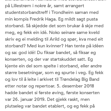
på Lillestrøm i nokre år, samt arrangert
studentstorbandtreff i Trondheim saman med
min kompis Fredrik Haga. Eg mildt sagt pusta
storband. Så skjedde det som brukar å skje med
meg, eg fekk ein idé. Noko seinare same kveld
skriv eg ei melding til Arild og spør, kva med eit
storband? Med kun kvinner? Han tente på idéen
og sa: god idé! Du fiksar bandet, så fiksar eg
konserten, og der var startskuddet satt. Eg
kjente ein del som spelte i storband, eller andre
større besetningar, som eg spurte i veg. Eg fekk
og lov til å leite i arkivet til Trøndelag Big Band
etter notar og repertoar. 5. desember 2018
hadde bandet si første øving, første konserten
var 26. januar 2019. Det gjekk raskt, men
plutseleg var bandet etablert, og eg fekk på