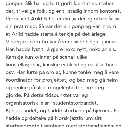
gonger. Slik har eg blitt godt kjent med staben
der, trivelige folk, og er til stadig innom kontoret.
Produsent Arild Schei er ein av dei eg ofte slår av
ein prat med. Så var det ein gong eg var innom
at Arild hadde starta å tenkje på det årlege
Vinterjazz som brukar å vere siste helga i januar.
Han hadde lyst til å gjere noko nytt, noko anleis.
Kanskje kun kvinner på scena i ulike
konstellasjonar, kanskje ei blanding av ulike band
osv. Han lurte på om eg kunne tenke meg å vere
koordinator for prosjektet, og bad meg gå heim
og tenkje på ulike mogelegheiter, noko eg
gjorde. På dette tidspunktet var eg
organisatorisk leiar i studentstorbandet,
Kjellerbandet, og hadde storband på hjernen. Eg
hadde og delteke på Norsk jazzforum sitt
storbandmøte i samband med storbandfestivalen