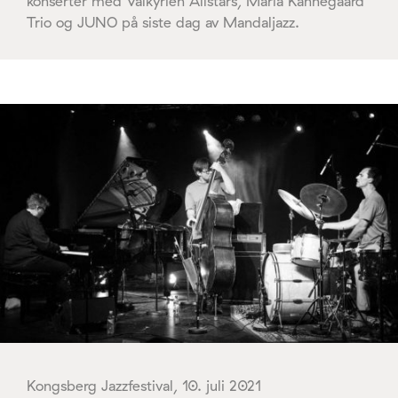
konserter med Valkyrien Allstars, Maria Kannegaard
Trio og JUNO på siste dag av Mandaljazz.
Kongsberg Jazzfestival, 10. juli 2021