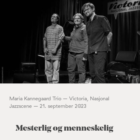
Maria Kannegaard Trio – Victoria, Nasjonal
Jazzscene – 21. september 2023
Mesterlig og menneskelig