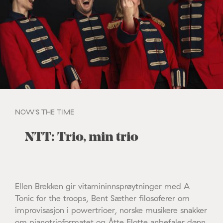
NOW'S THE TIME
NTT: Trio, min trio
Ellen Brekken gir vitamininnsprøytninger med A
Tonic for the troops, Bent Sæther filosoferer om
improvisasjon i powertrioer, norske musikere snakker
om pianotrioformatet og Åtte Flotte anbefaler dønn