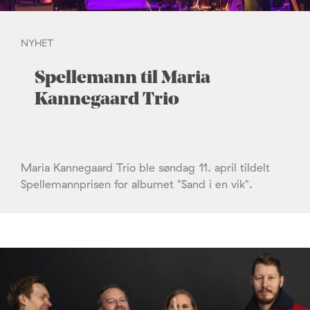
NYHET
Spellemann til Maria
Kannegaard Trio
Maria Kannegaard Trio ble søndag 11. april tildelt
Spellemannprisen for albumet "Sand i en vik".