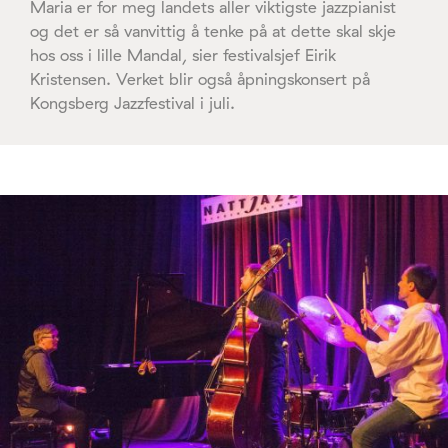
Maria er for meg landets aller viktigste jazzpianist
og det er så vanvittig å tenke på at dette skal skje
hos oss i lille Mandal, sier festivalsjef Eirik
Kristensen. Verket blir også åpningskonsert på
Kongsberg Jazzfestival i juli.