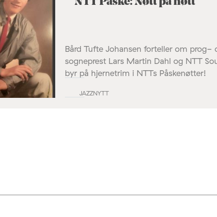
NTT Påske: Nøtt på nøtt
Bård Tufte Johansen forteller om prog- 
sogneprest Lars Martin Dahl og NTT So
byr på hjernetrim i NTTs Påskenøtter!
JAZZNYTT