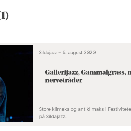
1)
Sildajazz - 6. august 2020
Gallerijazz, Gammalgrass, 
nervetråder
Store klimaks og antiklimaks i Festivit
på Sildajazz.