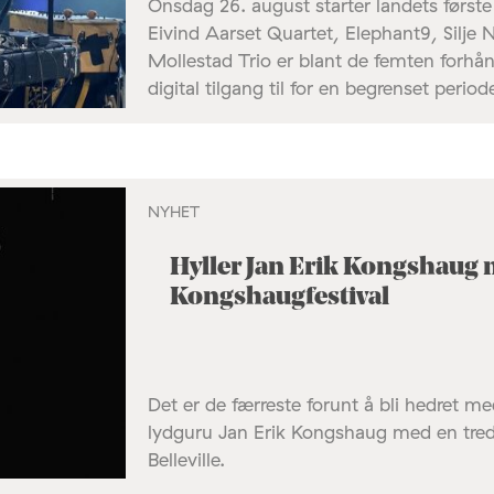
Onsdag 26. august starter landets første d
Eivind Aarset Quartet, Elephant9, Silje
Mollestad Trio er blant de femten forhå
digital tilgang til for en begrenset period
NYHET
Hyller Jan Erik Kongshaug
Kongshaugfestival
Det er de færreste forunt å bli hedret me
lydguru Jan Erik Kongshaug med en tred
Belleville.