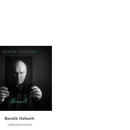
Bendik Hofseth
«Atonement»