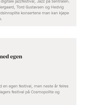
igitale jazzfestival, Jazz på Sentralen.
 Nergaard, Tord Gustavsen og Hedvig
ndsinnspilte konsertene man kan kjøpe
e.
 med egen
d en egen festival, men neste år feires
agers festival på Cosmopolite og