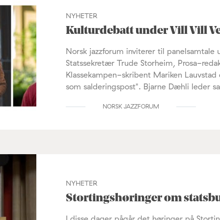
NYHETER
Kulturdebatt under Vill Vill V
Norsk jazzforum inviterer til panelsamtale u
Statssekretær Trude Storheim, Prosa-reda
Klassekampen-skribent Mariken Lauvstad del
som salderingspost". Bjarne Dæhli leder s
NORSK JAZZFORUM
NYHETER
Stortingshøringer om statsbu
I disse dager pågår det høringer på Stortin