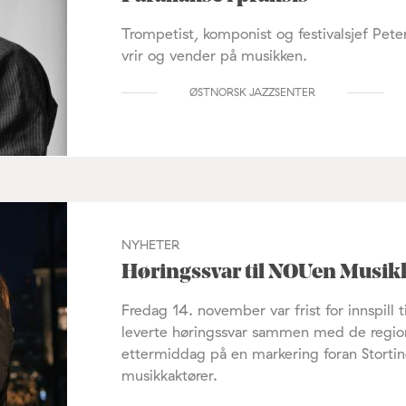
Trompetist, komponist og festivalsjef Pet
vrir og vender på musikken.
ØSTNORSK JAZZSENTER
NYHETER
Høringssvar til NOUen Musik
Fredag 14. november var frist for innspill
leverte høringssvar sammen med de regio
ettermiddag på en markering foran Stort
musikkaktører.