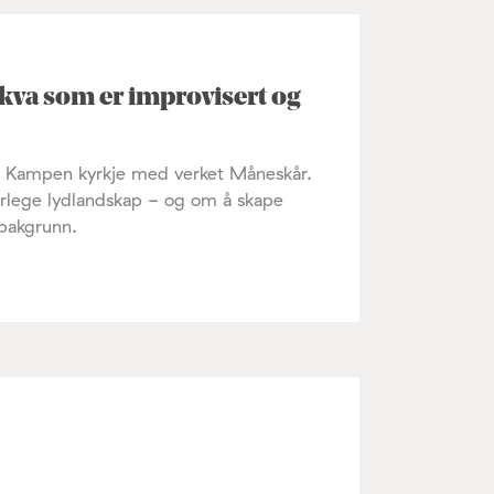
på kva som er improvisert og
e i Kampen kyrkje med verket Måneskår.
yrlege lydlandskap - og om å skape
 bakgrunn.