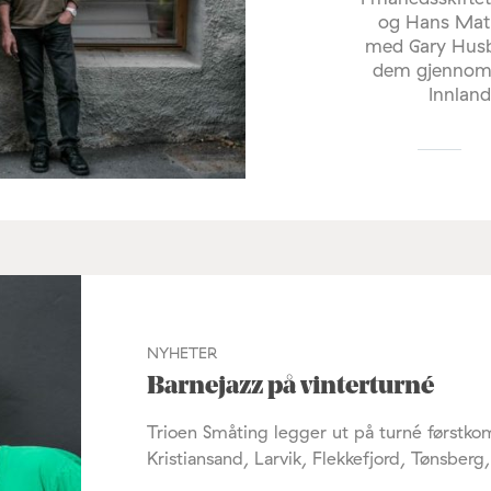
og Hans Mat
med Gary Husb
dem gjennom 
Innland
NYHETER
Barnejazz på vinterturné
Trioen Småting legger ut på turné førstk
Kristiansand, Larvik, Flekkefjord, Tønsberg