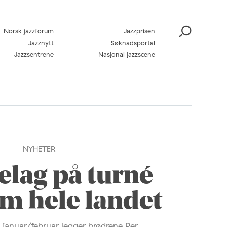
Norsk jazzforum
Jazzprisen
Jazznytt
Søknadsportal
Jazzsentrene
Nasjonal jazzscene
NYHETER
elag på turné
m hele landet
 januar/februar legger brødrene Per