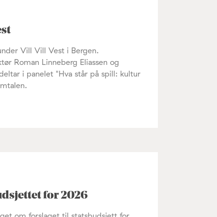
est
nder Vill Vill Vest i Bergen.
ktør Roman Linneberg Eliassen og
tar i panelet "Hva står på spill: kultur
amtalen.
dsjettet for 2026
get om forslaget til statsbudsjett for