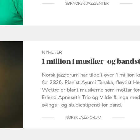
SØRNORSK JAZZSENTER
NYHETER
1 million i musiker- og bands
Norsk jazzforum har tildelt over 1 million
for 2026. Pianist Ayumi Tanaka, fløytist He
Wettre er blant musikerne som mottar fo
Erlend Apneseth Trio og Vilde & Inga med 
øvings- og studiestipend for band.
NORSK JAZZFORUM