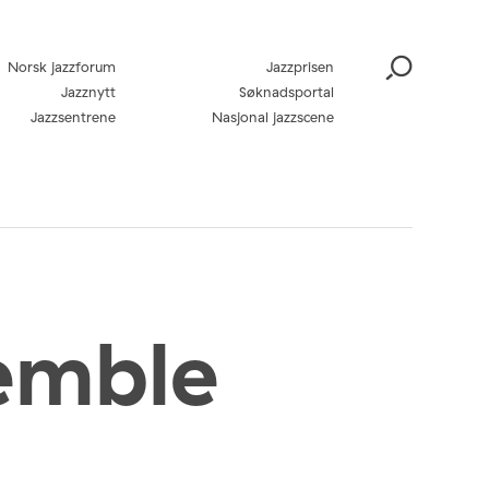
Norsk jazzforum
Jazzprisen
Jazznytt
Søknadsportal
Jazzsentrene
Nasjonal jazzscene
emble