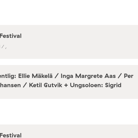
Festival
 / ,
ntlig: Ellie Mäkelä / Inga Margrete Aas / Per
hansen / Ketil Gutvik + Ungsoloen: Sigrid
a / Café Mir, Toftes gate 69, Oslo
Festival