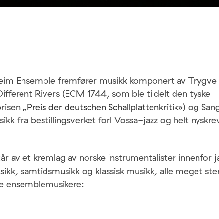
Seim Ensemble fremfører musikk komponert av
Trygve 
Different Rivers (ECM 1744, som ble tildelt den tyske
prisen
„Preis der deutschen Schallplattenkritik»
) og Sa
ikk fra bestillingsverket forl Vossa-jazz og helt nyskr
tår av
et kremlag av norske instrumentalister innenfor 
ikk, samtidsmusikk og klassisk musikk, alle meget ster
de ensemblemusikere: