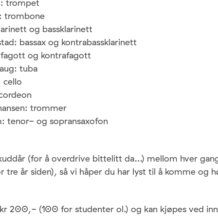
: trompet
: trombone
arinett og bassklarinett
tad: bassax og kontrabassklarinett
 fagott og kontrafagott
aug: tuba
 cello
ccordeon
hansen: trommer
: tenor- og sopransaxofon
uddår (for å overdrive bittelitt da…) mellom hver gang 
r tre år siden), så vi h
åper du har lyst til å komme og h
r kr 200,- (100 for studenter ol.) og kan kjøpes ved in