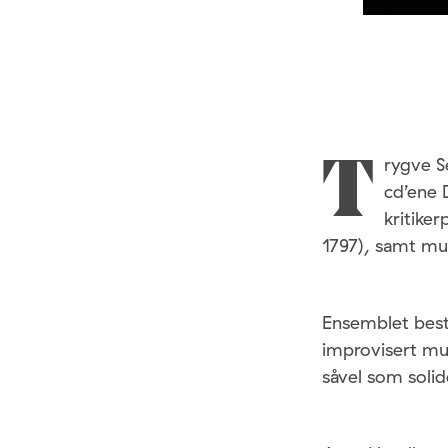
rygve 
T
cd’ene 
kritiker
1797), samt mus
Ensemblet bes
improvisert mus
såvel som soli