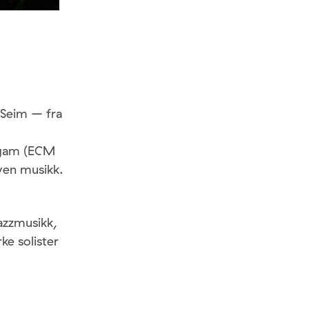
Seim – fra
ngam (ECM
even musikk.
jazzmusikk,
ke solister