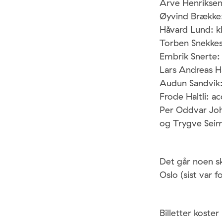
Arve Henriksen
Øyvind Brække
Håvard Lund: kl
Torben Snekkes
Embrik Snerte:
Lars Andreas H
Audun Sandvik:
Frode Haltli: a
Per Oddvar Jo
og Trygve Seim
Det går noen sk
Oslo (sist var fo
Billetter koste