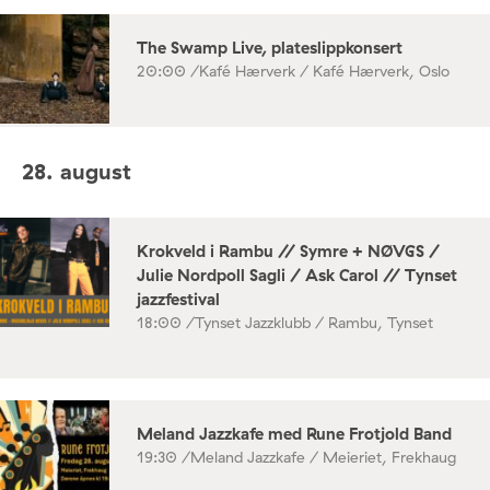
The Swamp Live, plateslippkonsert
20:00 /
Kafé Hærverk / Kafé Hærverk, Oslo
28. august
Krokveld i Rambu // Symre + NØVGS /
Julie Nordpoll Sagli / Ask Carol // Tynset
jazzfestival
18:00 /
Tynset Jazzklubb / Rambu, Tynset
Meland Jazzkafe med Rune Frotjold Band
19:30 /
Meland Jazzkafe / Meieriet, Frekhaug