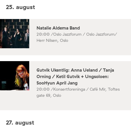
25. august
Natalie Aldema Band
20:00 /
Oslo Jazzforum / Oslo Jazzforum/
Herr Nilsen, Oslo
Gutvik Ukentlig: Anna Ueland / Tanja
Orning / Ketil Gutvik + Ungsoloen:
SooHyun April Jang
20:00 /
Konsertforeninga / Café Mir, Toftes
gate 69, Oslo
27. august