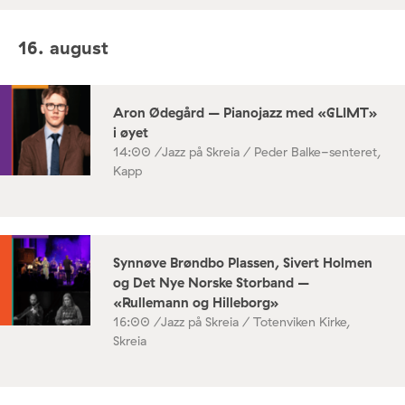
16. august
Aron Ødegård – Pianojazz med «GLIMT»
i øyet
14:00 /
Jazz på Skreia / Peder Balke-senteret,
Kapp
Synnøve Brøndbo Plassen, Sivert Holmen
og Det Nye Norske Storband –
«Rullemann og Hilleborg»
16:00 /
Jazz på Skreia / Totenviken Kirke,
Skreia