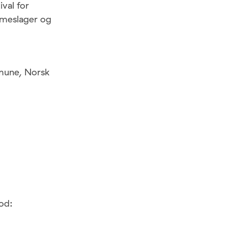
val for
mmeslager og
mmune, Norsk
hod: