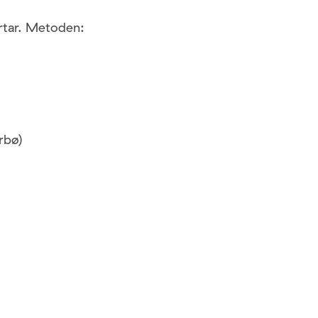
rtar. Metoden:
rbø)