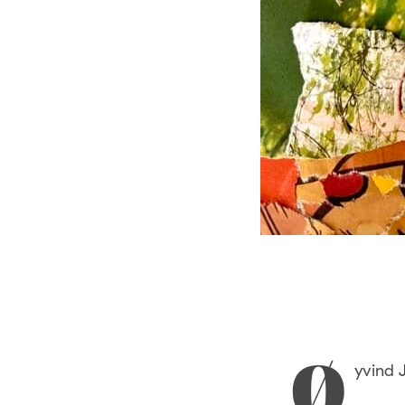
yvind 
Ø