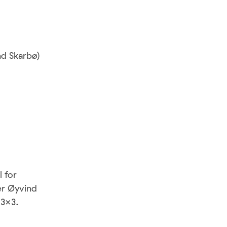
nd Skarbø)
 for
er Øyvind
 3×3.