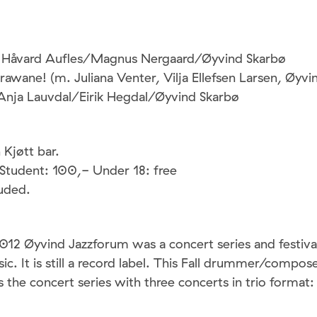
 Håvard Aufles/Magnus Nergaard/Øyvind Skarbø
awane! (m. Juliana Venter, Vilja Ellefsen Larsen, Øyvi
nja Lauvdal/Eirik Hegdal/Øyvind Skarbø
Kjøtt bar.
Student: 100,- Under 18: free
luded.
 Øyvind Jazzforum was a concert series and festival
c. It is still a record label. This Fall drummer/compos
s the concert series with three concerts in trio format: