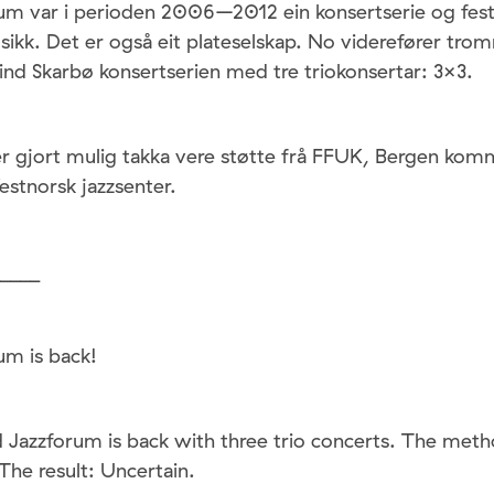
um var i perioden 2006–2012 ein konsertserie og festi
sikk. Det er også eit plateselskap. No viderefører tro
nd Skarbø konsertserien med tre triokonsertar: 3×3.
er gjort mulig takka vere støtte frå FFUK, Bergen ko
estnorsk jazzsenter.
____
um is back!
d Jazzforum is back with three trio concerts. The met
The result: Uncertain.