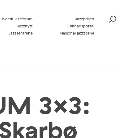
Norsk jazzforum
Jazzprisen
Jazznytt
Søknadsportal
Jazzsentrene
Nasjonal jazzscene
M 3×3:
Skarbø