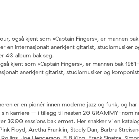
our, også kjent som «Captain Fingers», er mannen bak 
er en internasjonalt anerkjent gitarist, studiomusiker
r 40 album bak seg.
gså kjent som «Captain Fingers», er mannen bak 1981-h
nasjonalt anerkjent gitarist, studiomusiker og komponi
n er en pionér innen moderne jazz og funk, og har h
av sin karriere – i tillegg til nesten 20 GRAMMY-nomin
ver 3000 sessions bak ermet. Her snakker vi en katalo
ink Floyd, Aretha Franklin, Steely Dan, Barbra Streisan
y Rollins, Joe Henderson, B.B King, Frank Sinatra, Simo