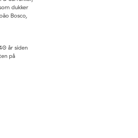
 som dukker
João Bosco,
40 år siden
ten på