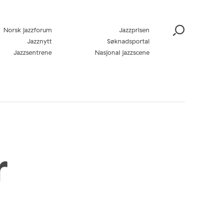
Norsk jazzforum
Jazzprisen
Jazznytt
Søknadsportal
Jazzsentrene
Nasjonal jazzscene
r