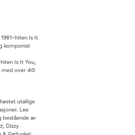
1981-hiten Is It
 og komponist
iten Is It You,
st med over 40
østet utallige
asjoner. Lee
g bestående av
d, Dizzy
n & Garfunkel,