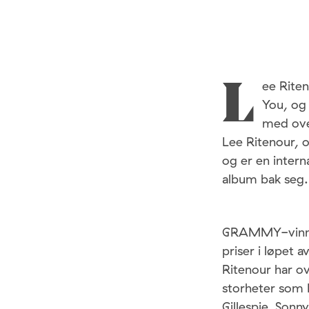
ee Riten
L
You, og 
med ove
Lee Ritenour, o
og er en inter
album bak seg.
GRAMMY-vinnere
priser i løpet 
Ritenour har o
storheter som P
Gillespie, Sonn