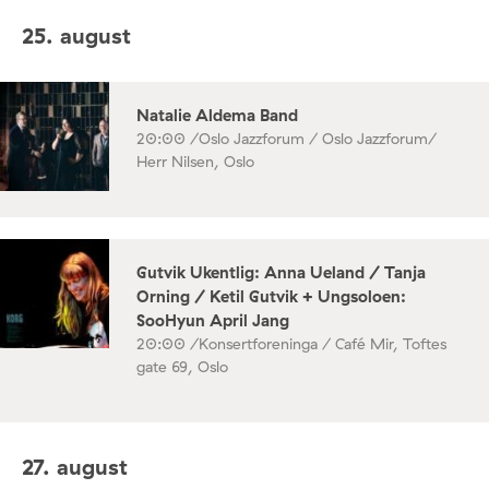
25. august
Natalie Aldema Band
20:00 /
Oslo Jazzforum / Oslo Jazzforum/
Herr Nilsen, Oslo
Gutvik Ukentlig: Anna Ueland / Tanja
Orning / Ketil Gutvik + Ungsoloen:
SooHyun April Jang
20:00 /
Konsertforeninga / Café Mir, Toftes
gate 69, Oslo
27. august