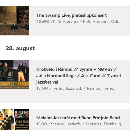
The Swamp Live, plateslippkonsert
20:00 /
Kafé Hærverk / Kafé Hærverk, Oslo
28. august
Krokveld i Rambu // Symre + NØVGS /
Julie Nordpoll Sagli / Ask Carol // Tynset
jazzfestival
18:00 /
Tynset Jazzklubb / Rambu, Tynset
Meland Jazzkafe med Rune Frotjold Band
19:30 /
Meland Jazzkafe / Meieriet, Frekhaug