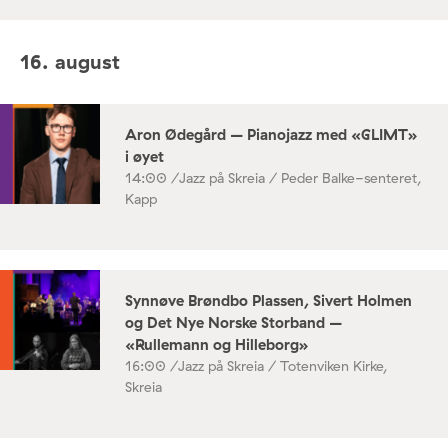
16. august
Aron Ødegård – Pianojazz med «GLIMT»
i øyet
14:00 /
Jazz på Skreia / Peder Balke-senteret,
Kapp
Synnøve Brøndbo Plassen, Sivert Holmen
og Det Nye Norske Storband –
«Rullemann og Hilleborg»
16:00 /
Jazz på Skreia / Totenviken Kirke,
Skreia