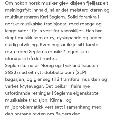
Om nokon norsk musiker gjev klisjeen fjelljazz eit
meiningsfylt innhald, så er det meisterdiktaren og
multikunstnaren Karl Seglem. Solid forankra i
norske musikalske tradisjonar, med mange og
lange røter i fjella vest for vannskiljet. Han har
skapt musikk som er ny, nyskapande og under
stadig utvikling. Kven hugsar ikkje sitt første
møte med Seglems musikk? Ingen kom
uforandra frå det møtet.
Seglem turnerar Noreg og Tyskland hausten
2023 med eit nytt dobbeltalbum (2LP) i
bagasjen, og gler seg til å framføra musikken og
verket Mytevegar. Det peikar i fleire nye
utfordrande retningar i Seglems eigenskapte
musikalske tradisjon. Klima- og
miljøproblematikk vert sett i samanheng med
den norrøne myten om Balders død.