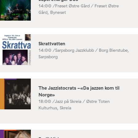
14:00 /
Frøset Østre Gård / Frøset Østre
Gård, Byneset
Skrattvatten
14:00 /
Sarpsborg Jazzklubb / Borg Bierstube,
Sarpsborg
The Jazzistocrats -«Da jazzen kom til
Norge»
18:00 /
Jazz på Skreia / Østre Toten
Kulturhus, Skreia