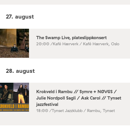
27. august
The Swamp Live, plateslippkonsert
20:00 /
Kafé Hærverk / Kafé Hærverk, Oslo
28. august
Krokveld i Rambu // Symre + NØVGS /
Julie Nordpoll Sagli / Ask Carol // Tynset
jazzfestival
18:00 /
Tynset Jazzklubb / Rambu, Tynset