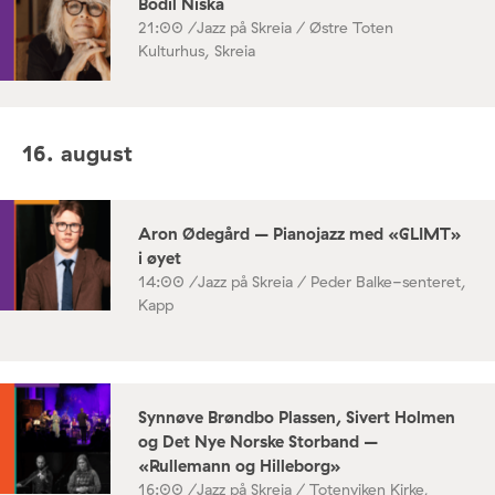
Bodil Niska
21:00 /
Jazz på Skreia / Østre Toten
Kulturhus, Skreia
16. august
Aron Ødegård – Pianojazz med «GLIMT»
i øyet
14:00 /
Jazz på Skreia / Peder Balke-senteret,
Kapp
Synnøve Brøndbo Plassen, Sivert Holmen
og Det Nye Norske Storband –
«Rullemann og Hilleborg»
16:00 /
Jazz på Skreia / Totenviken Kirke,