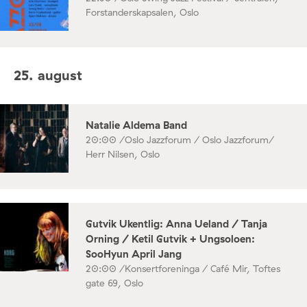
Forstanderskapsalen, Oslo
25. august
Natalie Aldema Band
20:00 /
Oslo Jazzforum / Oslo Jazzforum/
Herr Nilsen, Oslo
Gutvik Ukentlig: Anna Ueland / Tanja
Orning / Ketil Gutvik + Ungsoloen:
SooHyun April Jang
20:00 /
Konsertforeninga / Café Mir, Toftes
gate 69, Oslo