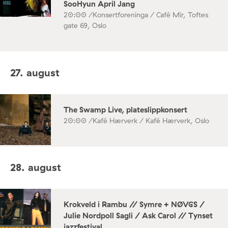
SooHyun April Jang
20:00 /
Konsertforeninga / Café Mir, Toftes
gate 69, Oslo
27. august
The Swamp Live, plateslippkonsert
20:00 /
Kafé Hærverk / Kafé Hærverk, Oslo
28. august
Krokveld i Rambu // Symre + NØVGS /
Julie Nordpoll Sagli / Ask Carol // Tynset
jazzfestival