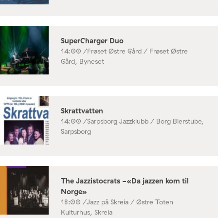
SuperCharger Duo
14:00 /
Frøset Østre Gård / Frøset Østre
Gård, Byneset
Skrattvatten
14:00 /
Sarpsborg Jazzklubb / Borg Bierstube,
Sarpsborg
The Jazzistocrats -«Da jazzen kom til
Norge»
18:00 /
Jazz på Skreia / Østre Toten
Kulturhus, Skreia