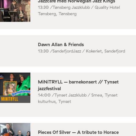
Jazzcafe med Norwegian Jazz Kings
13:30 /
Tønsberg Jazzklubb / Quality Hotel
Tønsberg, Tønsberg
Dawn Allan & Friends
13:30 /
SandefjordJazz / Kokeriet, Sandefjord
MiNiTRYLL – barnekonsert // Tynset
jazzfestival
14:00 /
Tynset Jazzklubb / Smea, Tynset
kulturhus, Tynset
Pieces Of Silver – A tribute to Horace