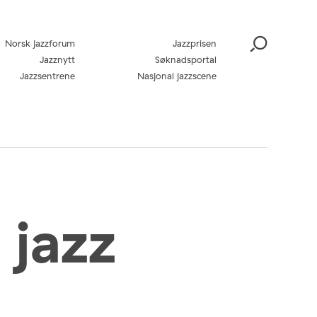
Norsk jazzforum
Jazzprisen
Jazznytt
Søknadsportal
Jazzsentrene
Nasjonal jazzscene
 jazz