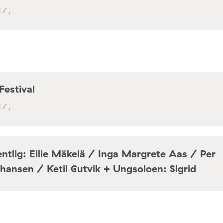
 / ,
Festival
 / ,
ntlig: Ellie Mäkelä / Inga Margrete Aas / Per
hansen / Ketil Gutvik + Ungsoloen: Sigrid
a / Café Mir, Toftes gate 69, Oslo