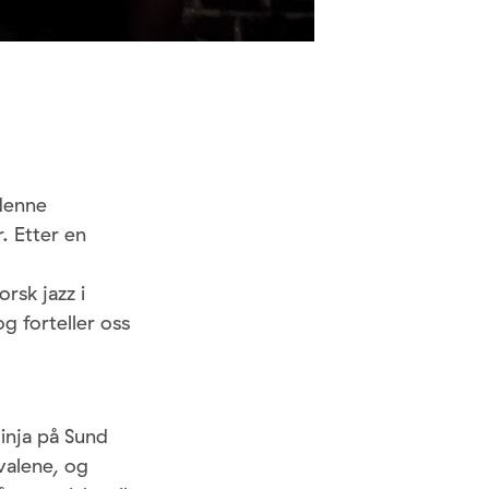
denne
. Etter en
rsk jazz i
g forteller oss
inja på Sund
ivalene, og