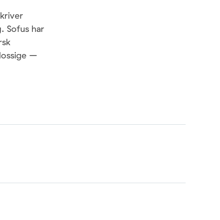
kriver
. Sofus har
rsk
Mossige –