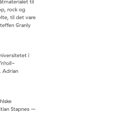
tmaterialet til
op, rock og
te, til det vare
teffen Granly
iversitetet i
n’roll-
, Adrian
hlske
Stian Stapnes –