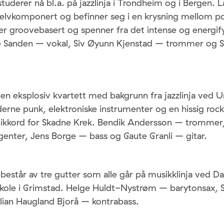
erer nå bl.a. på jazzlinja i Trondheim og i Bergen. Lå
r selvkomponert og befinner seg i en krysning mellom p
er groovebasert og spenner fra det intense og energifyl
e Sanden – vokal, Siv Øyunn Kjenstad – trommer og S
en eksplosiv kvartett med bakgrunn fra jazzlinja ved Un
rne punk, elektroniske instrumenter og en hissig rock’
stikkord for Skadne Krek. Bendik Andersson – trommer
enter, Jens Borge – bass og Gaute Granli – gitar.
estår av tre gutter som alle går på musikklinja ved Da
kole i Grimstad. Helge Huldt-Nystrøm – barytonsax, 
ian Haugland Bjorå – kontrabass.