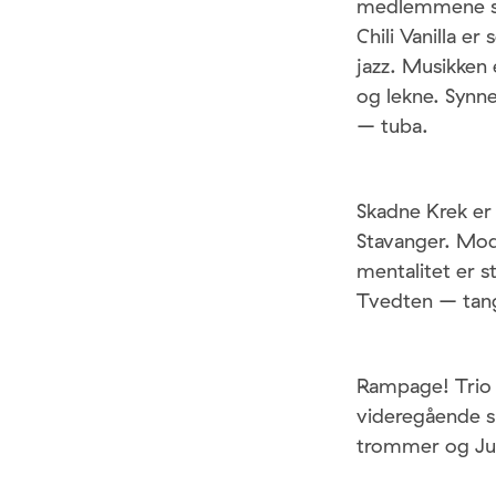
medlemmene stud
Chili Vanilla e
jazz. Musikken 
og lekne. Synn
– tuba.
Skadne Krek er 
Stavanger. Mode
mentalitet er 
Tvedten – tang
Rampage! Trio b
videregående s
trommer og Jul