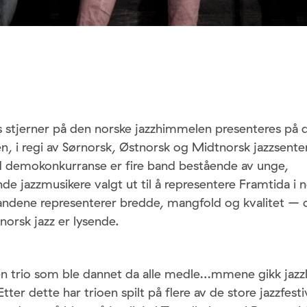
 stjerner på den norske jazzhimmelen presenteres på 
n, i regi av Sørnorsk, Østnorsk og Midtnorsk jazzsenter
d demokonkurranse er fire band bestående av unge,
 jazzmusikere valgt ut til å representere Framtida i no
andene representerer bredde, mangfold og kvalitet – o
 norsk jazz er lysende.
 en trio som ble dannet da alle medle
…
mmene gikk jazzl
tter dette har trioen spilt på flere av de store jazzfest