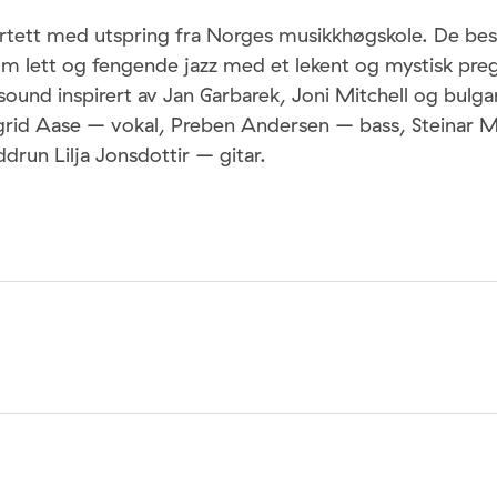
artett med utspring fra Norges musikkhøgskole. De bes
om lett og fengende jazz med et lekent og mystisk preg
 sound inspirert av Jan Garbarek, Joni Mitchell og bulga
igrid Aase – vokal, Preben Andersen – bass, Steinar 
run Lilja Jonsdottir – gitar.