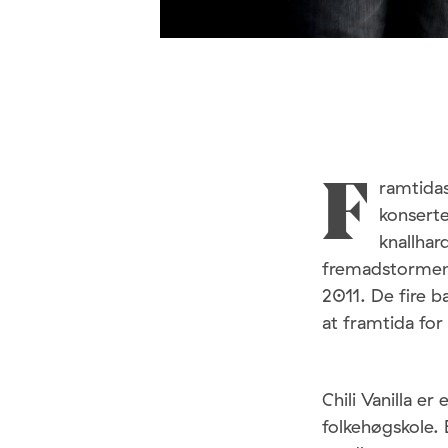
ramtidas
F
konserte
knallhar
fremadstormende
2011. De fire b
at framtida for
Chili Vanilla er
folkehøgskole. E