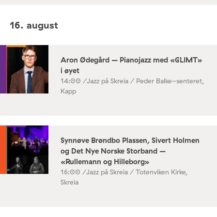
16. august
Aron Ødegård – Pianojazz med «GLIMT»
i øyet
14:00 /
Jazz på Skreia / Peder Balke-senteret,
Kapp
Synnøve Brøndbo Plassen, Sivert Holmen
og Det Nye Norske Storband –
«Rullemann og Hilleborg»
16:00 /
Jazz på Skreia / Totenviken Kirke,
Skreia