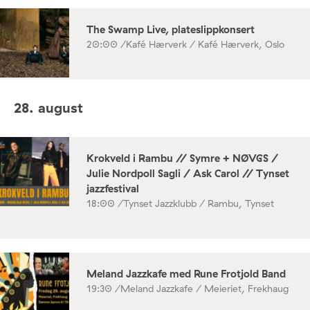
The Swamp Live, plateslippkonsert
20:00 /
Kafé Hærverk / Kafé Hærverk, Oslo
28. august
Krokveld i Rambu // Symre + NØVGS /
Julie Nordpoll Sagli / Ask Carol // Tynset
jazzfestival
18:00 /
Tynset Jazzklubb / Rambu, Tynset
Meland Jazzkafe med Rune Frotjold Band
19:30 /
Meland Jazzkafe / Meieriet, Frekhaug