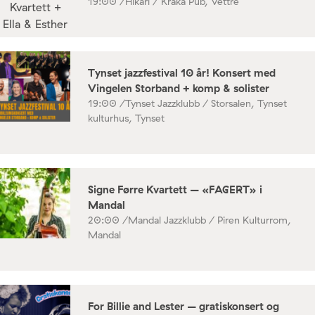
19:00 /
Hikari / Kråka Pub, Vettre
Tynset jazzfestival 10 år! Konsert med
Vingelen Storband + komp & solister
19:00 /
Tynset Jazzklubb / Storsalen, Tynset
kulturhus, Tynset
Signe Førre Kvartett – «FAGERT» i
Mandal
20:00 /
Mandal Jazzklubb / Piren Kulturrom,
Mandal
For Billie and Lester – gratiskonsert og