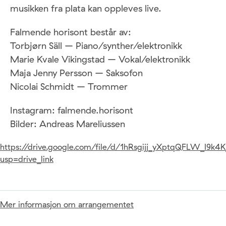
musikken fra plata kan oppleves live.
Falmende horisont består av:
Torbjørn Säll – Piano/synther/elektronikk
Marie Kvale Vikingstad – Vokal/elektronikk
Maja Jenny Persson – Saksofon
Nicolai Schmidt – Trommer
Instagram: falmende.horisont
Bilder: Andreas Mareliussen
https://drive.google.com/file/d/1hRsgijj_yXptqQFLW_I9k
usp=drive_link
Mer informasjon om arrangementet