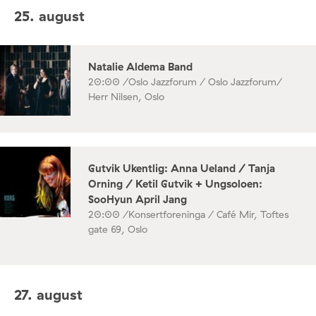
25. august
Natalie Aldema Band
20:00 /
Oslo Jazzforum / Oslo Jazzforum/
Herr Nilsen, Oslo
Gutvik Ukentlig: Anna Ueland / Tanja
Orning / Ketil Gutvik + Ungsoloen:
SooHyun April Jang
20:00 /
Konsertforeninga / Café Mir, Toftes
gate 69, Oslo
27. august