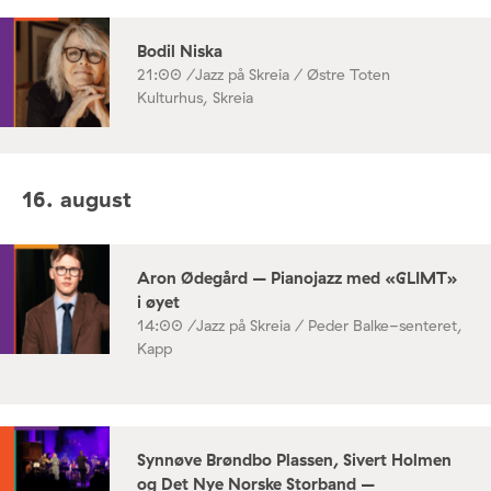
Bodil Niska
21:00 /
Jazz på Skreia / Østre Toten
Kulturhus, Skreia
16. august
Aron Ødegård – Pianojazz med «GLIMT»
i øyet
14:00 /
Jazz på Skreia / Peder Balke-senteret,
Kapp
Synnøve Brøndbo Plassen, Sivert Holmen
og Det Nye Norske Storband –