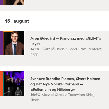
16. august
Aron Ødegård – Pianojazz med «GLIMT»
i øyet
14:00 /
Jazz på Skreia / Peder Balke-senteret,
Kapp
Synnøve Brøndbo Plassen, Sivert Holmen
og Det Nye Norske Storband –
«Rullemann og Hilleborg»
16:00 /
Jazz på Skreia / Totenviken Kirke,
Skreia