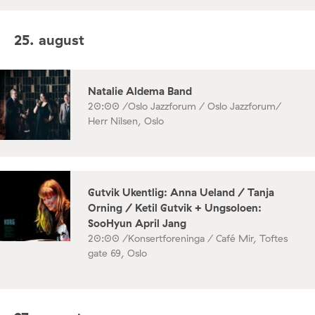
25. august
Natalie Aldema Band
20:00 /
Oslo Jazzforum / Oslo Jazzforum/
Herr Nilsen, Oslo
Gutvik Ukentlig: Anna Ueland / Tanja
Orning / Ketil Gutvik + Ungsoloen:
SooHyun April Jang
20:00 /
Konsertforeninga / Café Mir, Toftes
gate 69, Oslo