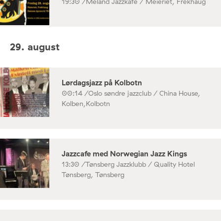
19:30 /
Meland Jazzkafe / Meieriet, Frekhaug
29. august
Lørdagsjazz på Kolbotn
00:14 /
Oslo søndre jazzclub / China House,
Kolben,Kolbotn
Jazzcafe med Norwegian Jazz Kings
13:30 /
Tønsberg Jazzklubb / Quality Hotel
Tønsberg, Tønsberg