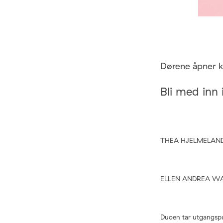
Dørene åpner k
Bli med inn 
THEA HJELMELAND v
ELLEN ANDREA WAN
Duoen
tar utgangspu