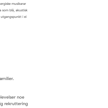
nergiske musikarar
a som blå, akustisk
d utgangspunkt i ei
milier.
plevelser noe
 rekruttering