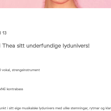
l 13
i Thea sitt underfundige lydunivers!
okal, strengeinstrument
G kontrabass
nkt i sitt eige musikalske lydunivers med ulike stemningar, rytmar og kl