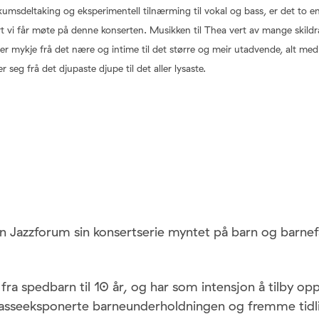
kumsdeltaking og eksperimentell tilnærming til vokal og bass, er det to e
t vi får møte på denne konserten. Musikken til Thea vert av mange skildr
rer mykje frå det nære og intime til det større og meir utadvende, alt me
seg frå det djupaste djupe til det aller lysaste.
n Jazzforum sin konsertserie myntet på barn og barnefa
ra spedbarn til 10 år, og har som intensjon å tilby op
seeksponerte barneunderholdningen og fremme tidlig