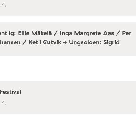
 / ,
ntlig: Ellie Mäkelä / Inga Margrete Aas / Per
hansen / Ketil Gutvik + Ungsoloen: Sigrid
a / Café Mir, Toftes gate 69, Oslo
Festival
 / ,