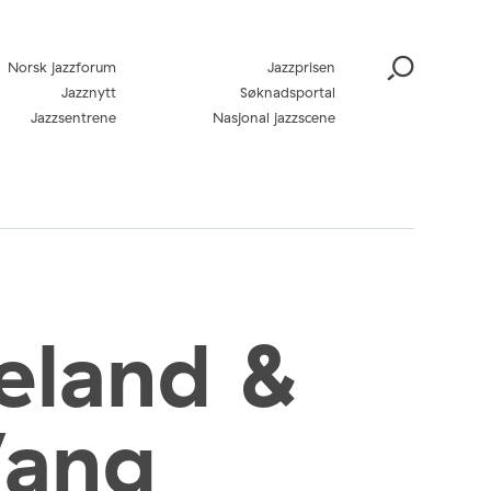
Norsk jazzforum
Jazzprisen
Jazznytt
Søknadsportal
Jazzsentrene
Nasjonal jazzscene
eland &
Wang