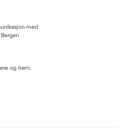
munikasjon med
v Bergen
ksne og barn.