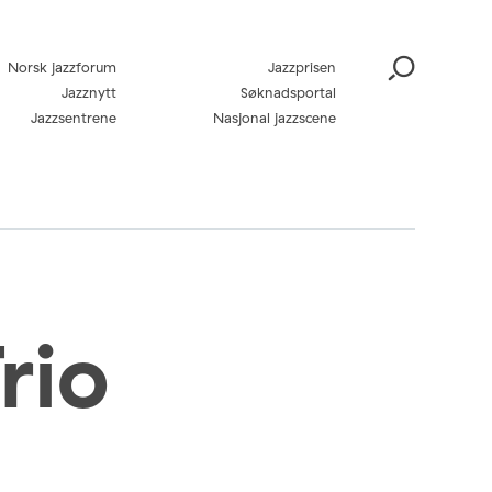
Norsk jazzforum
Jazzprisen
Jazznytt
Søknadsportal
Jazzsentrene
Nasjonal jazzscene
rio