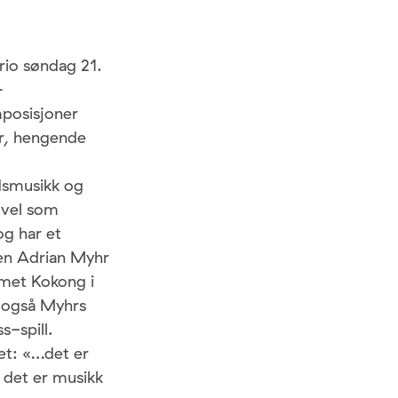
rio søndag 21.
–
mposisjoner
er, hengende
dsmusikk og
 vel som
og har et
ten Adrian Myhr
bumet Kokong i
 også Myhrs
s-spill.
et: «…det er
– det er musikk