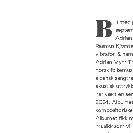
li med
B
septem
Adrian
Rasmus Kjorsta
vibrafon & ha
Adrian Myhr Tr
norsk folkemusi
albansk sangtr
akustisk uttry
har vært en sen
2024. Albumet 
kompositoriske s
Albumet fikk m
musikk som vil 