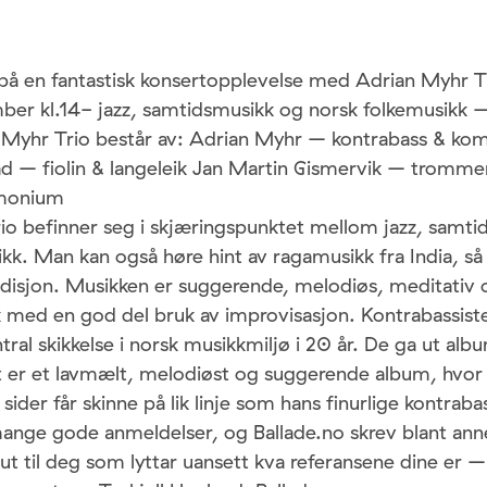
 på en fantastisk konsertopplevelse med Adrian Myhr T
ber kl.14- jazz, samtidsmusikk og norsk folkemusikk 
 Myhr Trio består av: Adrian Myhr – kontrabass & ko
d – fiolin & langeleik Jan Martin Gismervik – tromm
rmonium
io befinner seg i skjæringspunktet mellom jazz, samti
kk. Man kan også høre hint av ragamusikk fra India, så
adisjon. Musikken er suggerende, melodiøs, meditativ 
kk med en god del bruk av improvisasjon. Kontrabassis
tral skikkelse i norsk musikkmiljø i 20 år. De ga ut al
er et lavmælt, melodiøst og suggerende album, hvor
ider får skinne på lik linje som hans finurlige kontrabas
ange gode anmeldelser, og Ballade.no skrev blant ann
ut til deg som lyttar uansett kva referansene dine er 