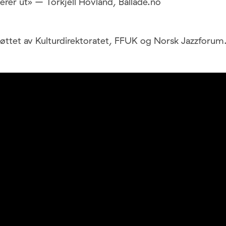
er ut» – Torkjell Hovland, Ballade.no
tøttet av Kulturdirektoratet, FFUK og Norsk Jazzforum