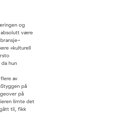
næringen og
 absolutt være
 bransje-
ere «kulturell
rsto
e da hun
flere av
 «Styggen på
ngeover på
ieren limte det
tt til, fikk