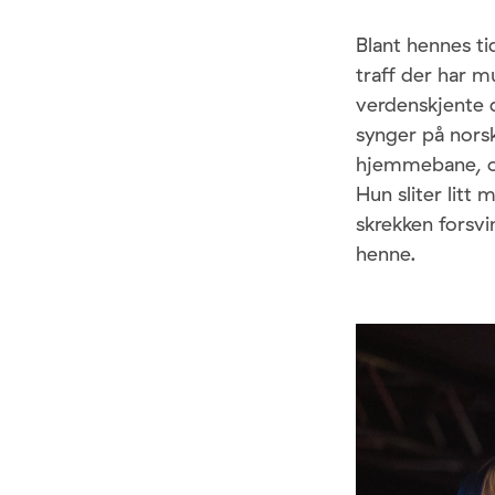
Blant hennes ti
traff der har m
verdenskjente 
synger på norsk
hjemmebane, og
Hun sliter litt
skrekken forsvi
henne.