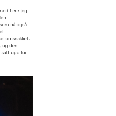
med flere jeg
den
 som nå også
el
mellomsnakket.
t, og den
 satt opp for