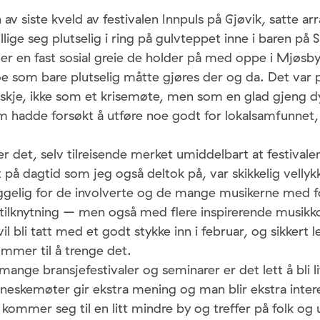
av siste kveld av festivalen Innpuls på Gjøvik, satte a
illige seg plutselig i ring på gulvteppet inne i baren p
 er en fast sosial greie de holder på med oppe i Mjøsb
 som bare plutselig måtte gjøres der og da. Det var p
nskje, ikke som et krisemøte, men som en glad gjeng d
om hadde forsøkt å utføre noe godt for lokalsamfunnet
det, selv tilreisende merket umiddelbart at festivale
 på dagtid som jeg også deltok på, var skikkelig vellykk
yggelig for de involverte og de mange musikerne med fo
 tilknytning – men også med flere inspirerende musikk
l bli tatt med et godt stykke inn i februar, og sikkert 
mmer til å trenge det.
nge bransjefestivaler og seminarer er det lett å bli li
eskemøter gir ekstra mening og man blir ekstra intere
kommer seg til en litt mindre by og treffer på folk og