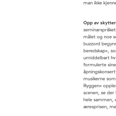
man ikke kjenne
Opp av skytter
seminarspråket
målet og noe s
buzzord begynne
beredskap», so
umiddelbart hva
formulerte sine
åpningskonsertf
musikerne som 
Ryggen» opples
scenen, se der 
hele sammen, og
æresprisen, me