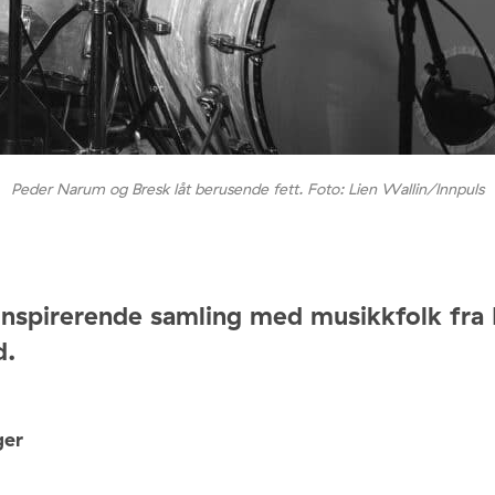
Peder Narum og Bresk låt berusende fett. Foto: Lien Wallin/Innpuls
Inspirerende samling med musikkfolk fra 
d.
ger