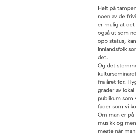
Helt på tampen 
noen av de friv
er mulig at det
også ut som noe
opp status, ka
innlandsfolk s
det.
Og det stemmer 
kulturseminaret
fra året før. H
grader av lokal
publikum som vi
fader som vi ko
Om man er på ma
musikk og menn
meste når man 