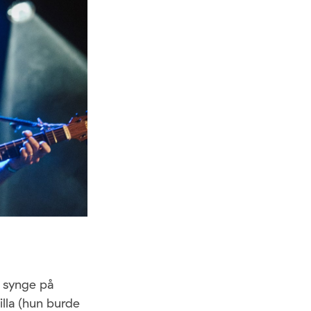
, synge på
lla (hun burde