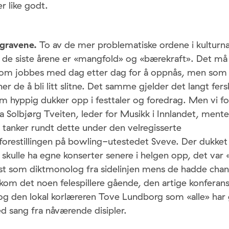
r like godt.
gravene.
To av de mer problematiske ordene i kultur
 de siste årene er «mangfold» og «bærekraft». Det må
om jobbes med dag etter dag for å oppnås, men som
r de å bli litt slitne. Det samme gjelder det langt fersk
m hyppig dukker opp i festtaler og foredrag. Men vi fo
 Solbjørg Tveiten, leder for Musikk i Innlandet, ment
 tanker rundt dette under den velregisserte
orestillingen på bowling-utestedet Sveve. Der dukket 
skulle ha egne konserter senere i helgen opp, det var
t som diktmonolog fra sidelinjen mens de hadde cha
kom det noen felespillere gående, den artige konferans
 den lokal korlæreren Tove Lundborg som «alle» har gå
d sang fra nåværende disipler.