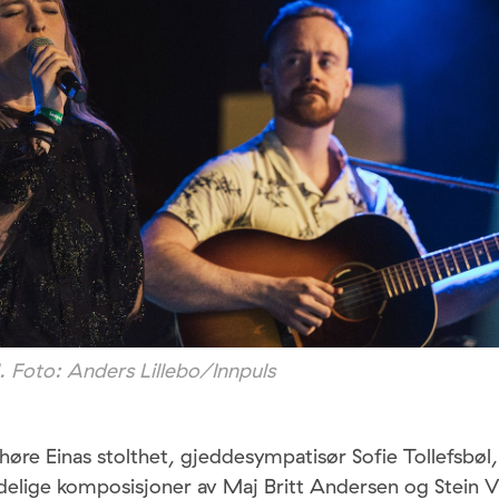
l. Foto: Anders Lillebo/Innpuls
 høre Einas stolthet, gjeddesympatisør Sofie Tollefsbøl
delige komposisjoner av Maj Britt Andersen og Stein Vi