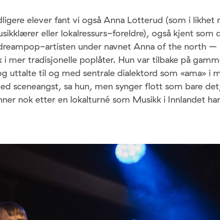
dligere elever fant vi også Anna Lotterud (som i likhet 
usikklærer eller lokalressurs-foreldre), også kjent som 
dreampop-artisten under navnet Anna of the north –
 i mer tradisjonelle poplåter. Hun var tilbake på gamm
 uttalte til og med sentrale dialektord som «ama» i 
 med sceneangst, sa hun, men synger flott som bare de
nner nok etter en lokalturné som Musikk i Innlandet har