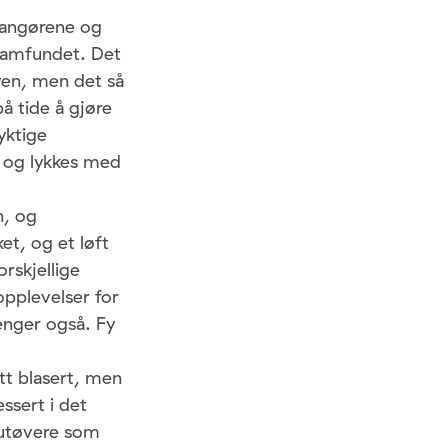
rrangørene og
å Samfundet. Det
yen, men det så
å tide å gjøre
yktige
, og lykkes med
n, og
et, og et løft
rskjellige
opplevelser for
lenger også. Fy
tt blasert, men
ssert i det
 utøvere som