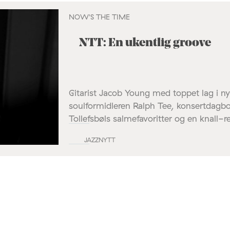
NOW'S THE TIME
NTT: En ukentlig groove
Gitarist Jacob Young med toppet lag i n
soulformidleren Ralph Tee, konsertdagb
Tollefsbøls salmefavoritter og en knall-r
JAZZNYTT