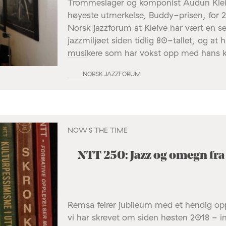
Trommeslager og komponist Audun Kleive
høyeste utmerkelse, Buddy-prisen, for 20
Norsk jazzforum at Kleive har vært en sen
jazzmiljøet siden tidlig 80-tallet, og at h
musikere som har vokst opp med hans ku
NORSK JAZZFORUM
NOW'S THE TIME
NTT 250: Jazz og omegn fra A
Remsa feirer jubileum med et hendig opp
vi har skrevet om siden høsten 2018 - ink