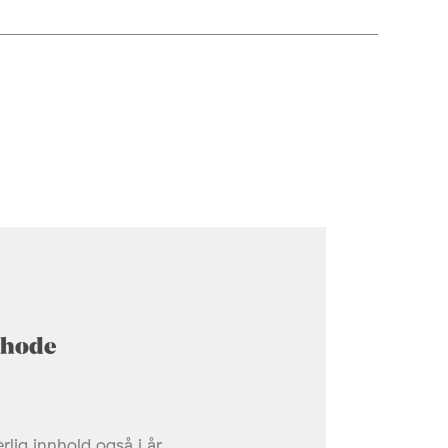
 hode
lig innhold også i år.