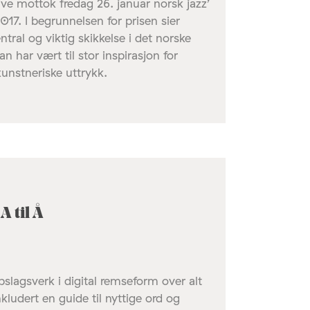
 mottok fredag 26. januar norsk jazz’
17. I begrunnelsen for prisen sier
tral og viktig skikkelse i det norske
an har vært til stor inspirasjon for
nstneriske uttrykk.
 til Å
slagsverk i digital remseform over alt
ludert en guide til nyttige ord og