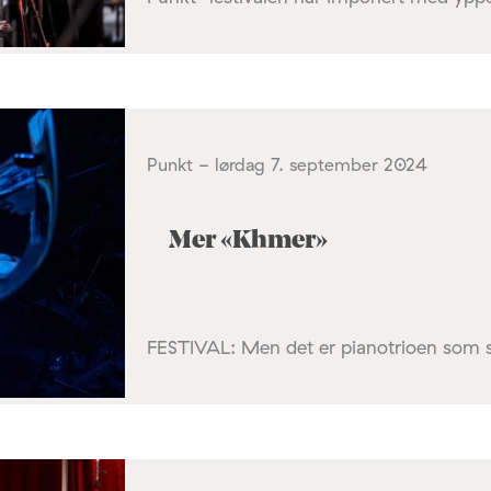
Punkt - lørdag 7. september 2024
Mer «Khmer»
FESTIVAL: Men det er pianotrioen som stj