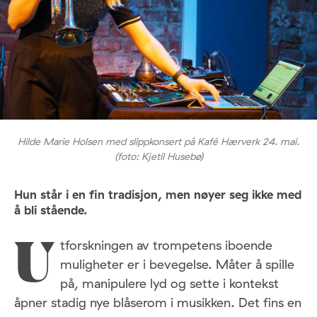
Hilde Marie Holsen med slippkonsert på Kafé Hærverk 24. mai.
(foto: Kjetil Husebø)
Hun står i en fin tradisjon, men nøyer seg ikke med
å bli stående.
tforskningen av trompetens iboende
U
muligheter er i bevegelse. Måter å spille
på, manipulere lyd og sette i kontekst
åpner stadig nye blåserom i musikken. Det fins en