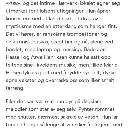
«Ask»,
og det intime Hærverk-lokalet egner seg
utmerket for Holsens utlegninger. Hun åpner
konserten med et langt støt, et drag av
mystisisme med en etterklang som henger fint.
Det vi hører, er renskårne trompettoner og
elektronisk buskas, skapt her og nå, alene ved
bordet, med laptop og messing. Både Jon
Hassell og Arve Henriksen kunne ha satt opp
teltene sine i kveldens musikk, men Hilde Marie
Holsen lykkes godt med å rydde nye felt, dyrke
egne vekster og overraske oss som liker smalt
terreng.
Eller det kan være at hun byr på dagklare
melodier som står av seg selv. Pynter rommet
med snutter, nærmest sakrale av vesen. Hun lar
tonene henge så lenge at vi rekker å bli kjent med