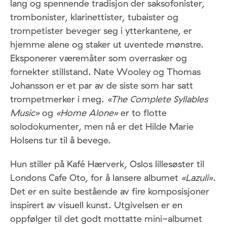
lang og spennende tradisjon der saksofonister,
trombonister, klarinettister, tubaister og
trompetister beveger seg i ytterkantene, er
hjemme alene og staker ut uventede mønstre.
Eksponerer væremåter som overrasker og
fornekter stillstand. Nate Wooley og Thomas
Johansson er et par av de siste som har satt
trompetmerker i meg.
«The Complete Syllables
Music»
og
«Home Alone»
er to flotte
solodokumenter, men nå er det Hilde Marie
Holsens tur til å bevege.
Hun stiller på Kafé Hærverk, Oslos lillesøster til
Londons Cafe Oto, for å lansere albumet
«Lazuli».
Det er en suite bestående av fire komposisjoner
inspirert av visuell kunst. Utgivelsen er en
oppfølger til det godt mottatte mini-albumet