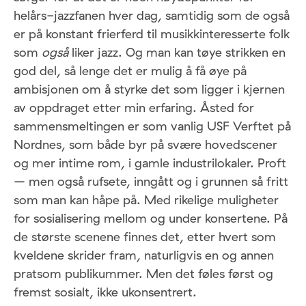
helårs-jazzfanen hver dag, samtidig som de også
er på konstant frierferd til musikkinteresserte folk
som
også
liker jazz. Og man kan tøye strikken en
god del, så lenge det er mulig å få øye på
ambisjonen om å styrke det som ligger i kjernen
av oppdraget etter min erfaring. Åsted for
sammensmeltingen er som vanlig USF Verftet på
Nordnes, som både byr på svære hovedscener
og mer intime rom, i gamle industrilokaler. Proft
– men også rufsete, inngått og i grunnen så fritt
som man kan håpe på. Med rikelige muligheter
for sosialisering mellom og under konsertene. På
de største scenene finnes det, etter hvert som
kveldene skrider fram, naturligvis en og annen
pratsom publikummer. Men det føles først og
fremst sosialt, ikke ukonsentrert.