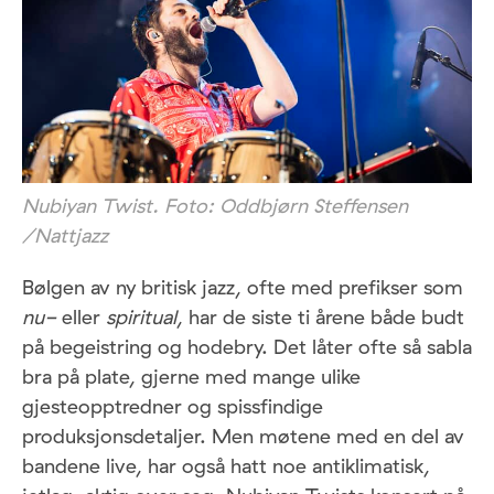
Nubiyan Twist. Foto: Oddbjørn Steffensen
/Nattjazz
Bølgen av ny britisk jazz, ofte med prefikser som
nu-
eller
spiritual
, har de siste ti årene både budt
på begeistring og hodebry. Det låter ofte så sabla
bra på plate, gjerne med mange ulike
gjesteopptredner og spissfindige
produksjonsdetaljer. Men møtene med en del av
bandene live, har også hatt noe antiklimatisk,