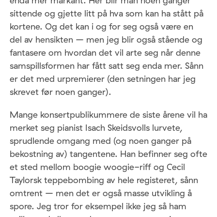
enda mer markant. Her blir man noen ganger
sittende og gjette litt på hva som kan ha stått på
kortene. Og det kan i og for seg også være en
del av hensikten – men jeg blir også stående og
fantasere om hvordan det vil arte seg når denne
samspillsformen har fått satt seg enda mer. Sånn
er det med urpremierer (den setningen har jeg
skrevet før noen ganger).
Mange konsertpublikummere de siste årene vil ha
merket seg pianist Isach Skeidsvolls lurvete,
sprudlende omgang med (og noen ganger på
bekostning av) tangentene. Han befinner seg ofte
et sted mellom boogie woogie-riff og Cecil
Taylorsk teppebombing av hele registeret, sånn
omtrent – men det er også masse utvikling å
spore. Jeg tror for eksempel ikke jeg så ham