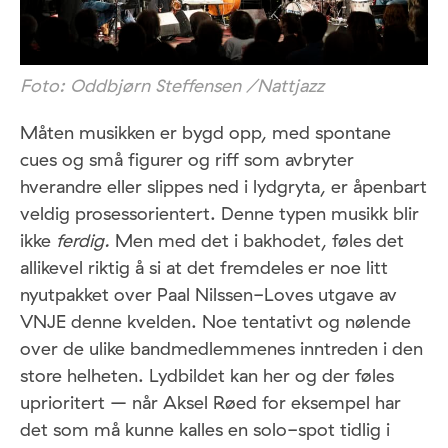
Foto: Oddbjørn Steffensen /Nattjazz
Måten musikken er bygd opp, med spontane
cues og små figurer og riff som avbryter
hverandre eller slippes ned i lydgryta, er åpenbart
veldig prosessorientert. Denne typen musikk blir
ikke
ferdig.
Men med det i bakhodet, føles det
allikevel riktig å si at det fremdeles er noe litt
nyutpakket over Paal Nilssen-Loves utgave av
VNJE denne kvelden. Noe tentativt og nølende
over de ulike bandmedlemmenes inntreden i den
store helheten. Lydbildet kan her og der føles
uprioritert – når Aksel Røed for eksempel har
det som må kunne kalles en solo-spot tidlig i