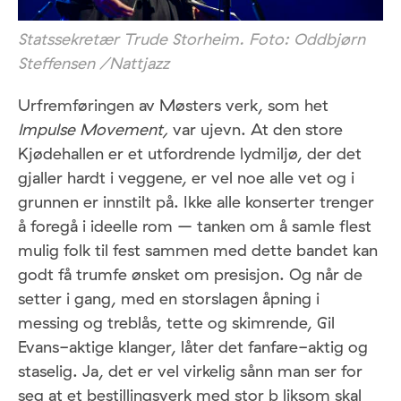
Statssekretær Trude Storheim. Foto: Oddbjørn
Steffensen /Nattjazz
Urfremføringen av Møsters verk, som het
Impulse Movement,
var ujevn. At den store
Kjødehallen er et utfordrende lydmiljø, der det
gjaller hardt i veggene, er vel noe alle vet og i
grunnen er innstilt på. Ikke alle konserter trenger
å foregå i ideelle rom – tanken om å samle flest
mulig folk til fest sammen med dette bandet kan
godt få trumfe ønsket om presisjon. Og når de
setter i gang, med en storslagen åpning i
messing og treblås, tette og skimrende, Gil
Evans-aktige klanger, låter det fanfare-aktig og
staselig. Ja, det er vel virkelig sånn man ser for
seg at et bestillingsverk med stor b liksom skal