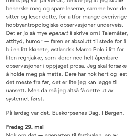
mens jeg var på vei dit, tenkte jeg at jeg skulle
beherske meg og spare leserne, samme hvor de
sitter og leser dette, for altfor mange overivrige
hobbyantropologiske observasjoner underveis.
Det er jo så mye
egenart
å skrive om! Talemåter,
attityd, humor – faren er absolutt til stede for å
bli en litt klønete, østlandsk Marco Polo i litt for
liten regnjakke, som klorer ned helt åpenbare
observasjoner i oppjaget prosa. Jeg skal forsøke
å holde meg på matta. Dere har nok hørt og lest
det meste fra før, det er lite jeg kan legge til
uansett. Men da må jeg altså få dette ut av
systemet først.
På lørdag var det. Buekorpsenes Dag. I Bergen.
Fredag 29. mai
Nok om det – egenarten til festivalen, en av