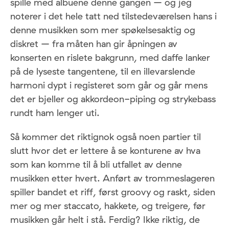
spille med albuene denne gangen – og jeg
noterer i det hele tatt ned tilstedeværelsen hans i
denne musikken som mer spøkelsesaktig og
diskret – fra måten han gir åpningen av
konserten en rislete bakgrunn, med daffe lanker
på de lyseste tangentene, til en illevarslende
harmoni dypt i registeret som går og går mens
det er bjeller og akkordeon-piping og strykebass
rundt ham lenger uti.
Så kommer det riktignok også noen partier til
slutt hvor det er lettere å se konturene av hva
som kan komme til å bli utfallet av denne
musikken etter hvert. Anført av trommeslageren
spiller bandet et riff, først groovy og raskt, siden
mer og mer staccato, hakkete, og treigere, før
musikken går helt i stå. Ferdig? Ikke riktig, de