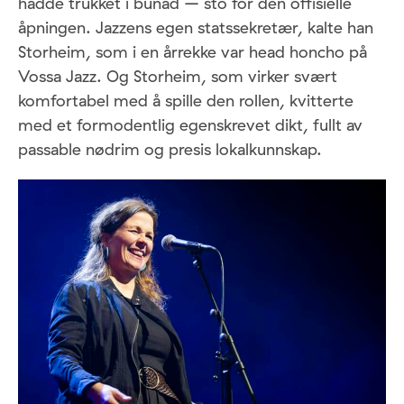
hadde trukket i bunad – sto for den offisielle
åpningen. Jazzens egen statssekretær, kalte han
Storheim, som i en årrekke var head honcho på
Vossa Jazz. Og Storheim, som virker svært
komfortabel med å spille den rollen, kvitterte
med et formodentlig egenskrevet dikt, fullt av
passable nødrim og presis lokalkunnskap.