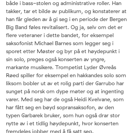
både i bass-stolen og administrative roller. Han
takker, tar et bilde av publikum, og konstaterer at
han får gleden av å gi seg i en periode der Bergen
Big Band føles revitalisert. Og ja, selv om det er
flere veteraner i dette bandet, for eksempel
saksofonist Michael Barnes som legger seg i
sporet etter Møster og byr på et høydepunkt i
sin solo, preges også konserten av yngre,
markante musikere. Trompetist Lyder Øvreås
Røed spiller for eksempel en hakkandes solo som
liksom bobler ut av et rolig parti der Garrubo har
sunget på norsk om dype møter og at ingenting
varer. Med seg har de også Heidi Kvelvane, som
har fått seg en bøyd sopransaksofon, av den
typen Garbarek bruker, som hun også drar stor
nytte av i et tidlig høydepunkt, hvor konserten
fremdeles jobber med å få satt seg.