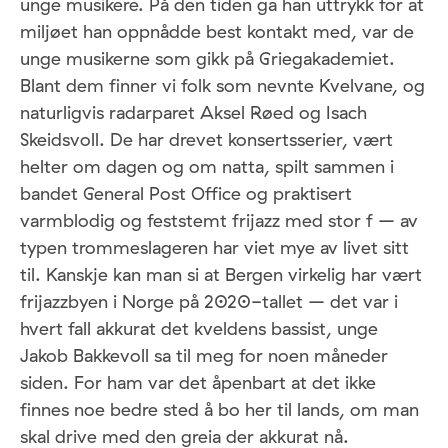
unge musikere. På den tiden ga han uttrykk for at
miljøet han oppnådde best kontakt med, var de
unge musikerne som gikk på Griegakademiet.
Blant dem finner vi folk som nevnte Kvelvane, og
naturligvis radarparet Aksel Røed og Isach
Skeidsvoll. De har drevet konsertsserier, vært
helter om dagen og om natta, spilt sammen i
bandet General Post Office og praktisert
varmblodig og feststemt frijazz med stor f – av
typen trommeslageren har viet mye av livet sitt
til. Kanskje kan man si at Bergen virkelig har vært
frijazzbyen i Norge på 2020-tallet – det var i
hvert fall akkurat det kveldens bassist, unge
Jakob Bakkevoll sa til meg for noen måneder
siden. For ham var det åpenbart at det ikke
finnes noe bedre sted å bo her til lands, om man
skal drive med den greia der akkurat nå.