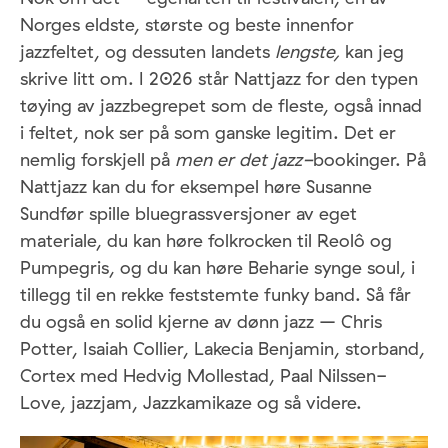
Norges eldste, største og beste innenfor
jazzfeltet, og dessuten landets
lengste,
kan jeg
skrive litt om. I 2026 står Nattjazz for den typen
tøying av jazzbegrepet som de fleste, også innad
i feltet, nok ser på som ganske legitim. Det er
nemlig forskjell på
men er det jazz-
bookinger. På
Nattjazz kan du for eksempel høre Susanne
Sundfør spille bluegrassversjoner av eget
materiale, du kan høre folkrocken til Reolô og
Pumpegris, og du kan høre Beharie synge soul, i
tillegg til en rekke feststemte funky band. Så får
du også en solid kjerne av dønn jazz – Chris
Potter, Isaiah Collier, Lakecia Benjamin, storband,
Cortex med Hedvig Mollestad, Paal Nilssen-
Love, jazzjam, Jazzkamikaze og så videre.