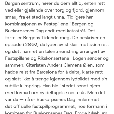
Bergen sentrum, hører du dem alltid, enten rett
ved eller gjallende over torg og fjord, gjennom
smau, fra et sted langt unna. Tidligere har
kombinasjonen av Festspillene i Bergen og
Buekorpsenes Dag endt med katastråf. Det
forteller Bergens Tidende meg. De beskriver en
episode i 2002, da lyden av stikker mot skinn rett
og slett hamret en talentmønstring arrangert av
Festspillene og Rikskonsertene i Logen sønder og
sammen. Gitaristen Anders Clemens Øien, som
hadde reist fra Barcelona for å delta, klarte rett
og slett ikke å trenge igjennom lydbildet med sin
subtile klimpring. Han ble i stedet sendt hjem
med lovnad om ny deltagelse neste år. Men det
var da – nå er Buekorpsenes Dag innlemmet i
det offisielle festspillprogrammet, noe formann i
komiteen for Buekorpsenes Dag, Frode Mæhlum,