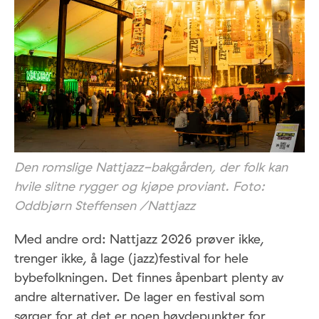
Den romslige Nattjazz-bakgården, der folk kan
hvile slitne rygger og kjøpe proviant. Foto:
Oddbjørn Steffensen /Nattjazz
Med andre ord: Nattjazz 2026 prøver ikke,
trenger ikke, å lage (jazz)festival for hele
bybefolkningen. Det finnes åpenbart plenty av
andre alternativer. De lager en festival som
sørger for at det er noen høydepunkter for