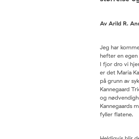
Av Arild R. An
Jeg har kommet
hefter en egen 
I fjor dro vi h
er det Maria K
på grunn av sy
Kannegaard Tri
og nødvendighet
Kannegaards mus
fyller flatene.
Heldigvis blir 