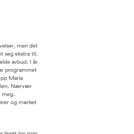
velser, men det
 seg ekstra til.
elde avbud. I år
av programmet
topp Maria
valen. Nærvær
 i meg.
nerer og mørket
er hyret inn som