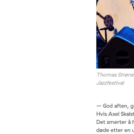
Thomas Strønen
Jazzfestival
– God aften, g
Hvis Axel Skals
Det smerter å 
døde etter en ul