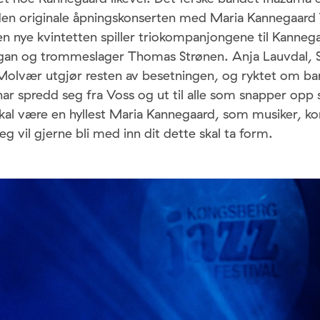
 den originale åpningskonserten med Maria Kannegaard T
n nye kvintetten spiller triokompanjongene til Kannega
an og trommeslager Thomas Strønen. Anja Lauvdal, S
 Molvær utgjør resten av besetningen, og ryktet om b
 har spredd seg fra Voss og ut til alle som snapper opp
al være en hyllest Maria Kannegaard, som musiker, k
g vil gjerne bli med inn dit dette skal ta form.