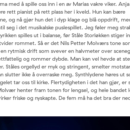
uma med å spille oss inn i en av Marias vakre viker. Anj
re rett pianist på rett plass her i kveld. Hun kan bære
e, og nå gjør hun det i dyp klage og blå oppdrift, m
ntil seg i det musikalske puslespillet. Jeg føler meg st
rikken spilles ut i balanse, før Ståle Storløkken stiger 
tvider rommet. Så er det Nils Petter Molværs tone s
 en rytmisk drift som svever en halvmeter over sceneg
ettfattelig og rommer dybde. Man kan vel hevde at st
r. Ståles orgellyd er myk og stringent, smelter motsta
an slutter ikke å overraske meg. Synthlydene høres ut
gelet tar oss til kirke. Flertydigheten i det han gjør, er 
Molvær henter fram tonen for lengsel, og hele bandet 
virker friske og nyskapte. De fem må ha det bra der ne