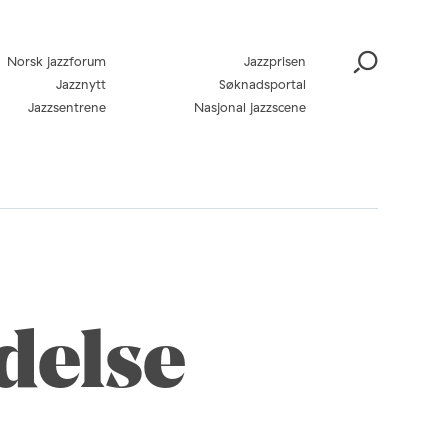
Norsk jazzforum
Jazzprisen
Jazznytt
Søknadsportal
Jazzsentrene
Nasjonal jazzscene
delse