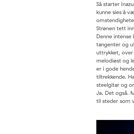
Så starter Inaz
kunne sies å væ
omstendigheten
Strønen tett in
Denne intense ly
tangenter og u
uttrykket, over
melodiøst og l
er i gode hende
tiltrekkende. H
steelgitar og or
Ja. Det også. 
til steder som 