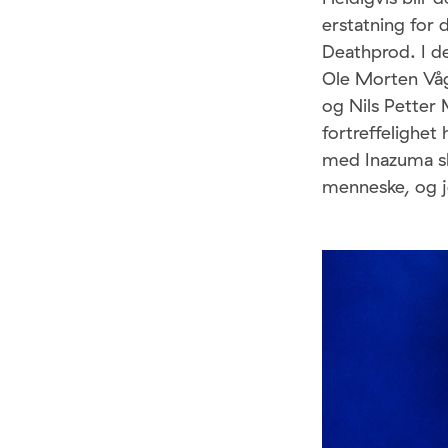
erstatning for
Deathprod. I de
Ole Morten Våg
og Nils Petter
fortreffelighet
med Inazuma sk
menneske, og je