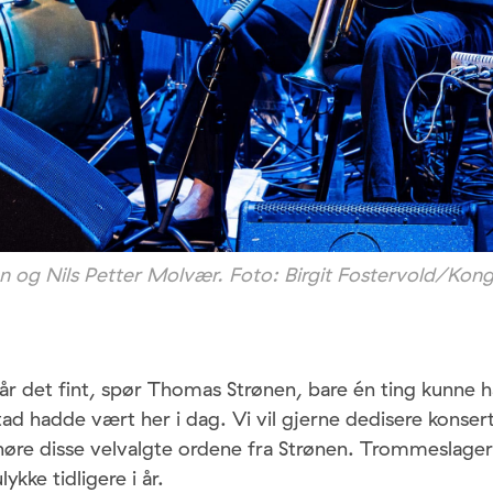
 og Nils Petter Molvær. Foto: Birgit Fostervold/Kon
år det fint, spør Thomas Strønen, bare én ting kunne 
tad hadde vært her i dag. Vi vil gjerne dedisere konsert
høre disse velvalgte ordene fra Strønen. Trommeslager
ykke tidligere i år.