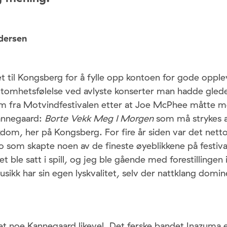
dersen
 til Kongsberg for å fylle opp kontoen for gode opple
tomhetsfølelse ved avlyste konserter man hadde gledet
jem fra Motvindfestivalen etter at Joe McPhee måtte m
annegaard:
Borte Vekk Meg I Morgen
som må strykes 
kdom, her på Kongsberg. For fire år siden var det net
o som skapte noen av de fineste øyeblikkene på festi
 ble satt i spill, og jeg ble gående med forestillingen
ikk har sin egen lyskvalitet, selv der nattklang domi
det noe Kannegaard likevel. Det ferske bandet Inazuma 