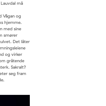
a Lauvdal må
ed Vågan og
raks hjemme.
inn med sine
om smører
ulvet. Det låter
emningsleiene
nd og virker
 som gråtende
sterk. Sakralt?
leter seg fram
de.