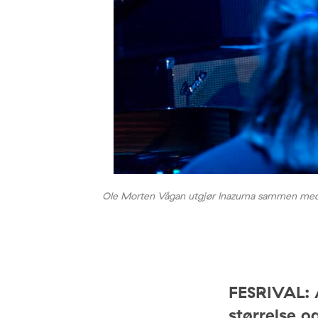
Ole Morten Vågan utgjør Inazuma sammen med A
FESRIVAL: 
størrelse o