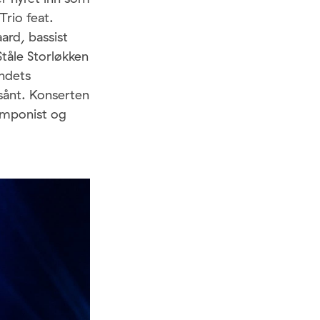
rio feat.
ard, bassist
tåle Storløkken
andets
 sånt. Konserten
omponist og