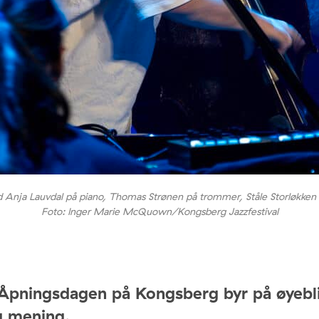
nja Lauvdal på piano, Thomas Strønen på trommer, Ståle Storløkken p
Foto: Inger Marie McQuown/Kongsberg Jazzfestival
Åpningsdagen på Kongsberg byr på øyebl
g mening.