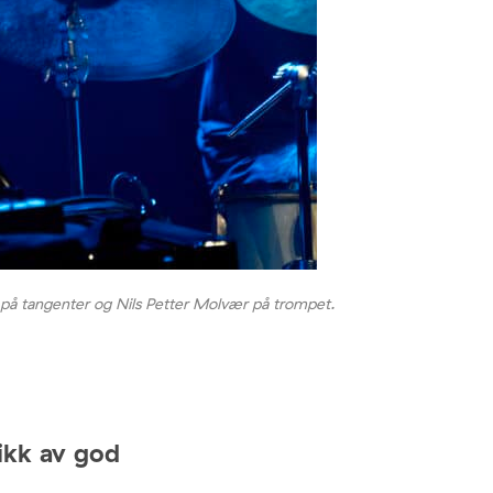
å tangenter og Nils Petter Molvær på trompet.
ikk av god