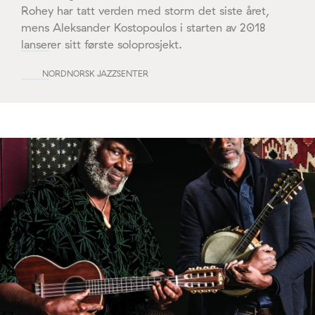
Rohey har tatt verden med storm det siste året,
mens Aleksander Kostopoulos i starten av 2018
lanserer sitt første soloprosjekt.
NORDNORSK JAZZSENTER