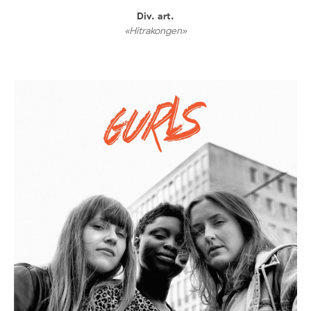
Div. art.
«Hitrakongen»