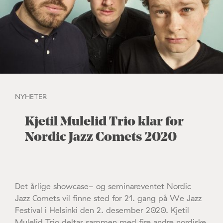
NYHETER
Kjetil Mulelid Trio klar for
Nordic Jazz Comets 2020
Det årlige showcase- og seminareventet Nordic
Jazz Comets vil finne sted for 21. gang på We Jazz
Festival i Helsinki den 2. desember 2020. Kjetil
Mulelid Trio deltar sammen med fire andre nordiske