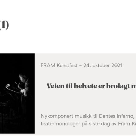
1)
FRAM Kunstfest - 24. oktober 2021
Veien til helvete er brolag
Nykomponert musikk til Dantes Inferno, 
teatermonologer på siste dag av Fram Ku