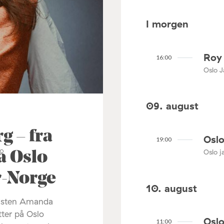
I morgen
Roy 
16:00
Oslo J
09. august
 – fra
Oslo
19:00
Oslo ja
å Oslo
ør-Norge
10. august
listen Amanda
tter på Oslo
Oslo
11:00