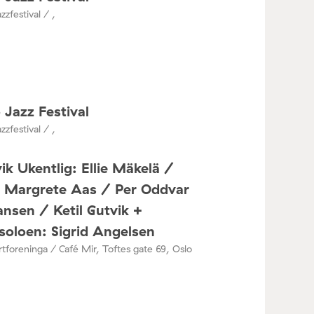
zzfestival / ,
 Jazz Festival
zzfestival / ,
ik Ukentlig: Ellie Mäkelä /
a Margrete Aas / Per Oddvar
nsen / Ketil Gutvik +
oloen: Sigrid Angelsen
tforeninga / Café Mir, Toftes gate 69, Oslo