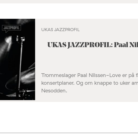
UKAS JAZZPROFIL
UKAS JAZZPROFIL: Paal Ni
Trommeslager Paal Nilssen-Love er på fa
konsertplaner. Og om knappe to uker ar
Nesodden.