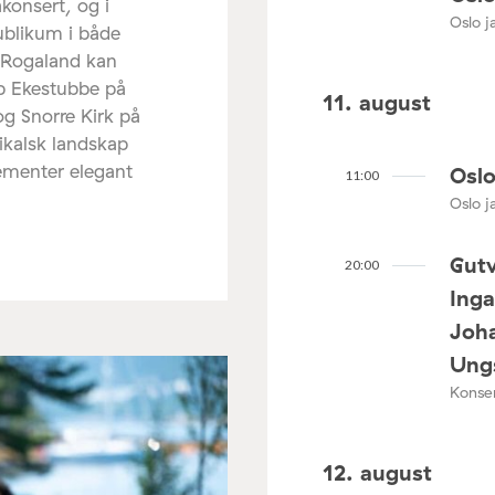
akonsert, og i
Oslo ja
ublikum i både
 Rogaland kan
ip Ekestubbe på
11. august
og Snorre Kirk på
ikalsk landskap
lementer elegant
Oslo
11:00
Oslo ja
Gutv
20:00
Ing
Joha
Ungs
Konser
12. august