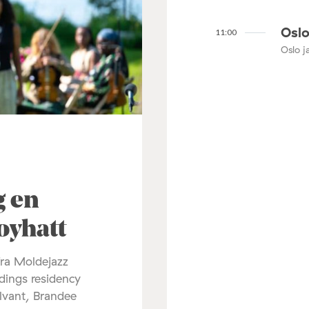
Oslo
11:00
Oslo ja
3
g en
oyhatt
fra Moldejazz
dings residency
lvant, Brandee