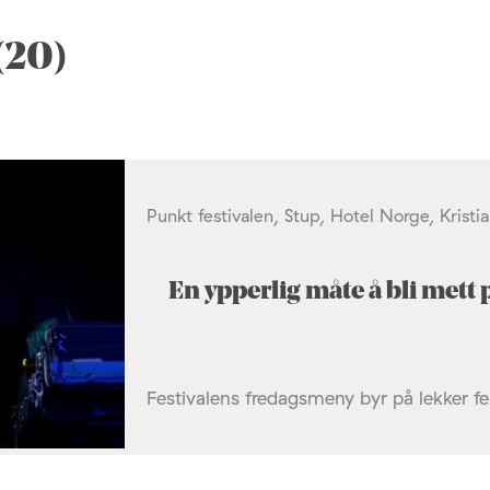
(20)
Punkt festivalen, Stup, Hotel Norge, Kris
En ypperlig måte å bli mett 
Festivalens fredagsmeny byr på lekker fel