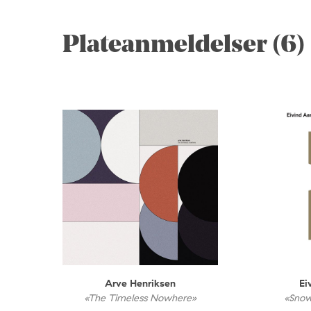
Plateanmeldelser (6)
Arve Henriksen
Ei
«The Timeless Nowhere»
«Snow