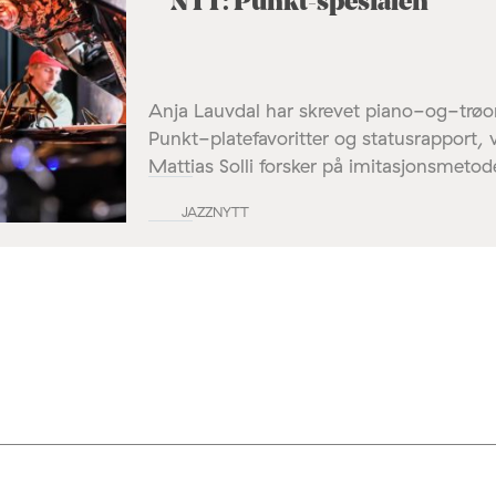
NTT: Punkt-spesialen
Anja Lauvdal har skrevet piano-og-trø
Punkt-platefavoritter og statusrapport,
Mattias Solli forsker på imitasjonsmetod
JAZZNYTT