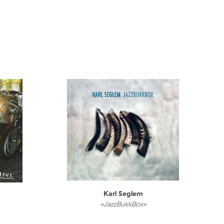
Karl Seglem
«JazzBukkBox»