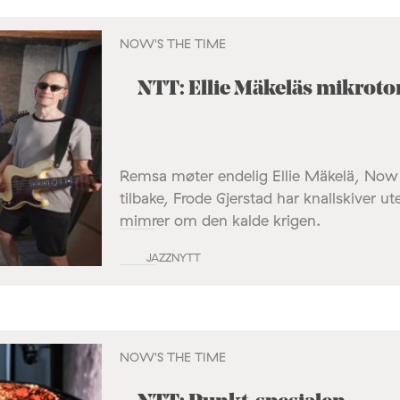
NOW'S THE TIME
NTT: Ellie Mäkeläs mikroto
Remsa møter endelig Ellie Mäkelä, No
tilbake, Frode Gjerstad har knallskiver u
mimrer om den kalde krigen.
JAZZNYTT
NOW'S THE TIME