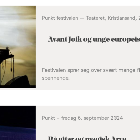
Punkt festivalen – Teateret, Kristiansand
Avant Joik og unge europei
Festivalen sprer seg over svært mange fl
spennende.
Punkt - fredag 6. september 2024
Rå gitar og magisk Arve