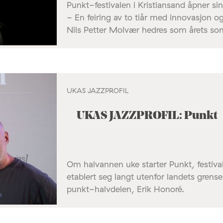
Punkt-festivalen i Kristiansand åpner si
- En feiring av to tiår med innovasjon o
Nils Petter Molvær hedres som årets som
UKAS JAZZPROFIL
UKAS JAZZPROFIL: Punkt
Om halvannen uke starter Punkt, festiva
etablert seg langt utenfor landets grense
punkt-halvdelen, Erik Honoré.