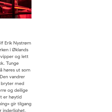
lf Erik Nystrøm
rken i Øklands
 vipper og lett
ekk. Tunge
 å høres ut som
 Den vandrer
e bryter med
rre og deilige
t er høytid
ning» gir tilgang
r inderlighet,