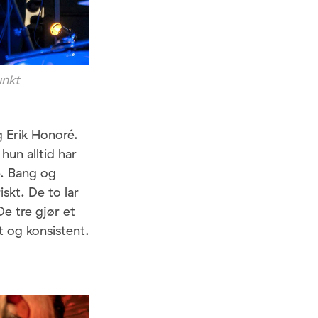
unkt
 Erik Honoré.
un alltid har
e. Bang og
skt. De to lar
e tre gjør et
t og konsistent.