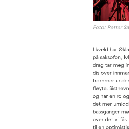
Foto: Petter S
I kveld har Øk
på saksofon, Ma
drag tar meg in
dis over innmar
trommer underst
fløyte. Sistne
og har en ro o
det mer umiddel
bassganger møte
over det vi får.
til en optimist