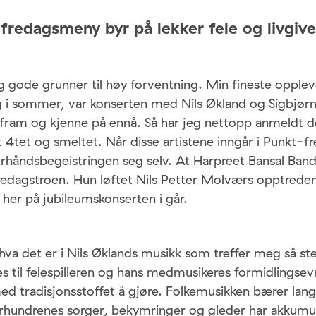
 fredagsmeny byr på lekker fele og livgive
g gode grunner til høy forventning. Min fineste opplev
 i sommer, var konserten med Nils Økland og Sigbjør
 fram og kjenne på ennå. Så har jeg nettopp anmeldt 
et 4tet og smeltet. Når disse artistene inngår i Punkt-
rhåndsbegeistringen seg selv. At Harpreet Bansal Band
fredagstroen. Hun løftet Nils Petter Molværs opptred
 her på jubileumskonserten i går.
 hva det er i Nils Øklands musikk som treffer meg så st
s til felespilleren og hans medmusikeres formidlingse
d tradisjonsstoffet å gjøre. Folkemusikken bærer lang l
hundrenes sorger, bekymringer og gleder har akkumule