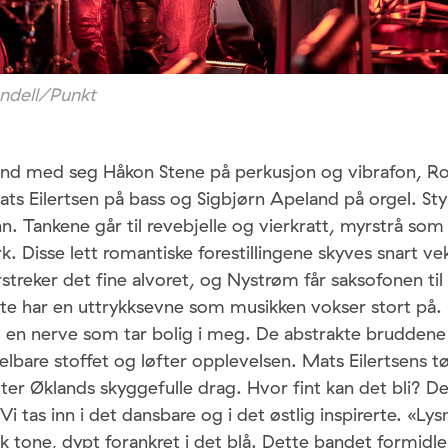
andell/Punkt
land med seg Håkon Stene på perkusjon og vibrafon, Ro
ts Eilertsen på bass og Sigbjørn Apeland på orgel. Sty
n. Tankene går til revebjelle og vierkratt, myrstrå som
k. Disse lett romantiske forestillingene skyves snart v
reker det fine alvoret, og Nystrøm får saksofonen til
vnte har en uttrykksevne som musikken vokser stort på.
g en nerve som tar bolig i meg. De abstrakte brudden
bare stoffet og løfter opplevelsen. Mats Eilertsens tø
r Øklands skyggefulle drag. Hvor fint kan det bli? De
 Vi tas inn i det dansbare og i det østlig inspirerte. «Lys
isk tone, dypt forankret i det blå. Dette bandet formidle