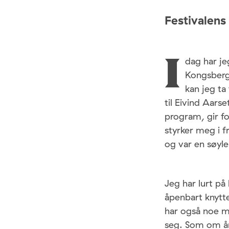
Festivalens
dag har je
I
Kongsberg
kan jeg ta
til Eivind Aars
program, gir fo
styrker meg i 
og var en søyle
Jeg har lurt på
åpenbart knytte
har også noe me
seg. Som om år