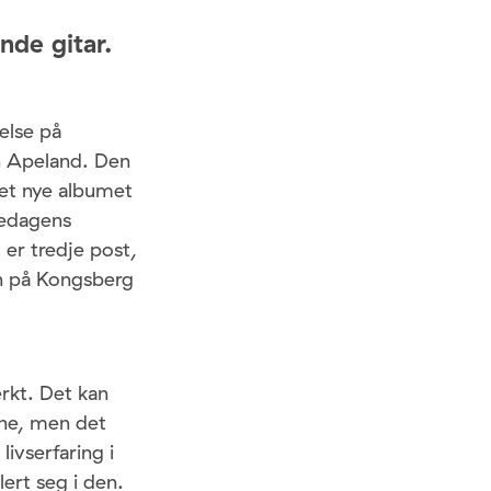
nde gitar.
else på
n Apeland. Den
det nye albumet
fredagens
 er tredje post,
en på Kongsberg
erkt. Det kan
vne, men det
ivserfaring i
rt seg i den.