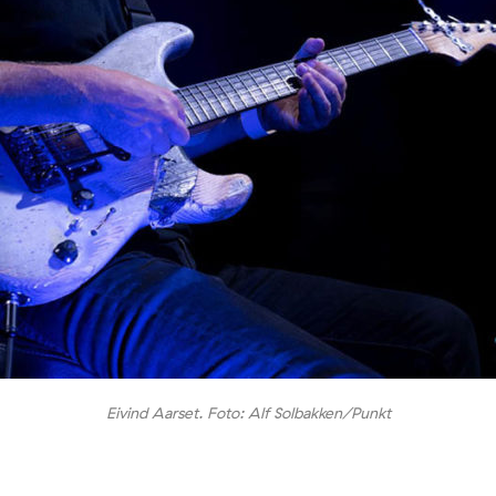
Eivind Aarset. Foto: Alf Solbakken/Punkt