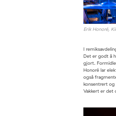
Erik Honoré, K
I remiksavdeli
Det er godt å h
gjort. Formidle
Honoré lar elek
også fragmenter
konsentrert og 
Vakkert er det 