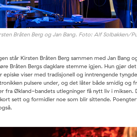
irsten Bråten Berg og Jan Bang. Foto: Alf Solbakken/P
ngen står Kirsten Bråten Berg sammen med Jan Bang og
øre Bråten Bergs dagklare stemme igjen. Hun gjør det h
r episke viser med tradisjonell og inntrengende tyngd
tronikken pulsere under, og det låter både smidig og fri
 fra Økland-bandets utlegninger få nytt liv i miksen. D
kort sett og formidler noe som blir sittende. Poengter
også.