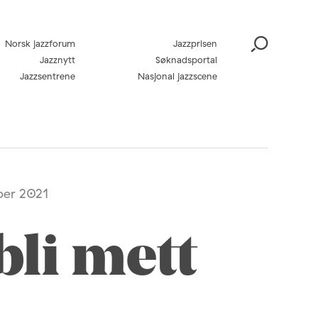
Norsk jazzforum
Jazzprisen
Jazznytt
Søknadsportal
Jazzsentrene
Nasjonal jazzscene
ber 2021
bli mett