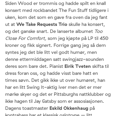
Siden Wood er trommis og hadde spilt en knall
konsert med rockbandet The Fun Stuff tidligere i
uken, kom det som en gave fra oven da jeg fant
ut at
We Take Requests Trio
skulle ha konsert,
og det ganske snart. De lanserte albumet
Too
Close For Comfort,
som jeg kjøpte på LP til 450
kroner og fikk signert. Forrige gang jeg så dem
syntes jeg det ble litt vel godt humør, men
denne ettermiddagen satt swingjazz-sounden
deres som bare det. Pianist
Eirik Tveten
skifta til
dress foran oss, og hadde visst bare hatt en
times søvn. Det gikk ikke ut over humøret, han
har en litt Swing It-aktig iver men det er mer
mørke skyer og det er Pittsburghs nattklubber og
ikke hagen til Jay Gatsby som er assosiasjonen.
Dagens toastmaster
Eskild Okkenhaug
på
kontrabass har et klassisk oslotryne – litt