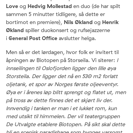
Love
og
Hedvig Mollestad
en duo (de har spilt
sammen 5 minutter tidligere, så dette er
bortimot en premiere),
Nils Økland
og
Henrik
Økland
spiller duokonsert og rufsejazzerne
i
General Post Office
avslutter helga.
Men så er det lørdagen, hvor folk er invitert til
åpningen av Biotopen på Storseila. Vi siterer:
I
innseilingen til Oslofjorden ligger den lille øya
Storsteila. Der ligger det nå en 530 m2 forlatt
oljetank, et spor av Norges første oljeeventyr.
Øya er i årenes løp blitt sprengt og flatet ut, men
på tross av dette finnes det et skjørt liv der.
Innvendig i tanken er man i et lukket rom, kun
med utsikt til himmelen. Der vil teatergruppen
De Utvalgte etablere Biotopen. På sikt skal dette
bli en scenisk paradishage som bygges varsomt