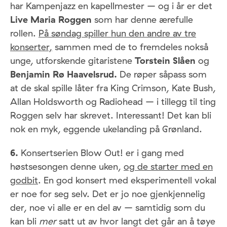
har Kampenjazz en kapellmester – og i år er det
Live Maria Roggen
som har denne ærefulle
rollen.
På søndag spiller hun den andre av tre
konserter,
sammen med de to fremdeles nokså
unge, utforskende gitaristene
Torstein Slåen
og
Benjamin Rø Haavelsrud.
De røper såpass som
at de skal spille låter fra King Crimson, Kate Bush,
Allan Holdsworth og Radiohead – i tillegg til ting
Roggen selv har skrevet. Interessant! Det kan bli
nok en myk, eggende ukelanding på Grønland.
6.
Konsertserien Blow Out! er i gang med
høstsesongen denne uken,
og de starter med en
godbit
. En god konsert med eksperimentell vokal
er noe for seg selv. Det er jo noe gjenkjennelig
der, noe vi alle er en del av – samtidig som du
kan bli
mer
satt ut av hvor langt det går an å tøye