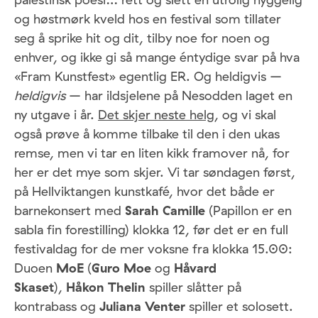
og høstmørk kveld hos en festival som tillater
seg å sprike hit og dit, tilby noe for noen og
enhver, og ikke gi så mange éntydige svar på hva
«Fram Kunstfest» egentlig ER. Og heldigvis –
heldigvis
– har ildsjelene på Nesodden laget en
ny utgave i år.
Det skjer neste helg
, og vi skal
også prøve å komme tilbake til den i den ukas
remse, men vi tar en liten kikk framover nå, for
her er det mye som skjer. Vi tar søndagen først,
på Hellviktangen kunstkafé, hvor det både er
barnekonsert med
Sarah Camille
(Papillon er en
sabla fin forestilling) klokka 12, før det er en full
festivaldag for de mer voksne fra klokka 15.00:
Duoen
MoE
(
Guro Moe
og
Håvard
Skaset
),
Håkon Thelin
spiller slåtter på
kontrabass og
Juliana Venter
spiller et solosett.