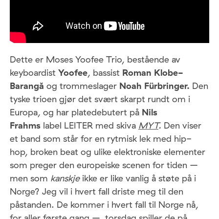
Dette er Moses Yoofee Trio, bestående av
keyboardist
Yoofee
, bassist
Roman Klobe-
Barangă
og trommeslager
Noah Fürbringer.
Den
tyske trioen gjør det svært skarpt rundt om i
Europa, og har platedebutert på
Nils
Frahms
label LEITER med skiva
MYT
.
Den viser
et band som står for en rytmisk lek med hip-
hop, broken beat og ulike elektroniske elementer
som preger den europeiske scenen for tiden –
men som
kanskje
ikke er like vanlig å støte på i
Norge? Jeg vil i hvert fall driste meg til den
påstanden. De kommer i hvert fall til Norge nå,
for aller første gang –
torsdag spiller de på