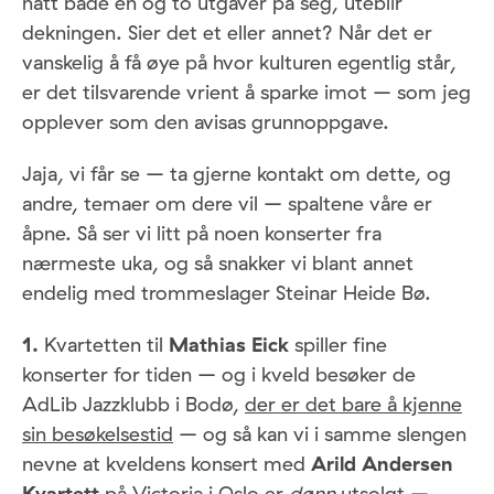
hatt både én og to utgaver på seg, uteblir
dekningen. Sier det et eller annet? Når det er
vanskelig å få øye på hvor kulturen egentlig står,
er det tilsvarende vrient å sparke imot – som jeg
opplever som den avisas grunnoppgave.
Jaja, vi får se – ta gjerne kontakt om dette, og
andre, temaer om dere vil – spaltene våre er
åpne. Så ser vi litt på noen konserter fra
nærmeste uka, og så snakker vi blant annet
endelig med trommeslager Steinar Heide Bø.
1.
Kvartetten til
Mathias Eick
spiller fine
konserter for tiden – og i kveld besøker de
AdLib Jazzklubb i Bodø,
der er det bare å kjenne
sin besøkelsestid
– og så kan vi i samme slengen
nevne at kveldens konsert med
Arild Andersen
Kvartett
på Victoria i Oslo er
dønn
utsolgt –