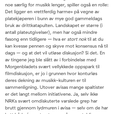
noe særlig for musikk lenger, spiller også en rolle:
Det ligger en «rettferdig harme» på vegne av
platekjøperen i bunn av mye god gammeldags
bruk av drittkatapulten. Landskapet er større (i
antall plateutgivelser), men har også mindre
fasong enn tidligere – hva er
stort nok
til at du
kan kvesse pennen og skyve mot konsensus nå til
dags – og at det vil utløse diskusjon? Si det. En
av tingene jeg ble slått av i forbindelse med
Morgenbladets svært vellykkede oppspark til
filmdiskusjon, er jo i grunnen hvor konturløs
deres dekning av musikk-kulturen er til
sammenligning. Utover avisas mange spaltister
er det langt mellom initiativene. Ja, selv ikke
NRKs svært omdiskuterte varslede grep har
brutt gjennom lydmuren i avisa – selv om de har