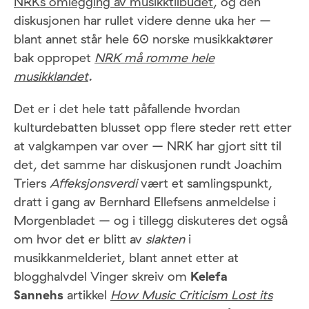
NRKs omlegging av musikktilbudet
, og den
diskusjonen har rullet videre denne uka her –
blant annet står hele 60
norske musikkaktører
bak oppropet
NRK må romme hele
musikklandet
.
Det er i det hele tatt påfallende hvordan
kulturdebatten blusset opp flere steder rett etter
at valgkampen var over – NRK har gjort sitt til
det, det samme har diskusjonen rundt Joachim
Triers
Affeksjonsverdi
vært et samlingspunkt,
dratt i gang av Bernhard Ellefsens anmeldelse i
Morgenbladet – og i tillegg diskuteres det også
om hvor det er blitt av
slakten
i
musikkanmelderiet, blant annet etter at
blogghalvdel Vinger skreiv om
Kelefa
Sannehs
artikkel
How Music Criticism Lost its