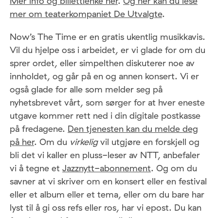
Mer info og billettlenke her
.
Og her kan du lese
mer om teaterkompaniet De Utvalgte
.
Now’s The Time er en gratis ukentlig musikkavis.
Vil du hjelpe oss i arbeidet, er vi glade for om du
sprer ordet, eller simpelthen diskuterer noe av
innholdet, og går på en og annen konsert. Vi er
også glade for alle som melder seg på
nyhetsbrevet vårt, som sørger for at hver eneste
utgave kommer rett ned i din digitale postkasse
på fredagene.
Den tjenesten kan du melde deg
på her
. Om du
virkelig
vil utgjøre en forskjell og
bli det vi kaller en pluss-leser av NTT, anbefaler
vi å tegne et
Jazznytt-abonnement
. Og om du
savner at vi skriver om en konsert eller en festival
eller et album eller et tema, eller om du bare har
lyst til å gi oss refs eller ros, har vi epost. Du kan