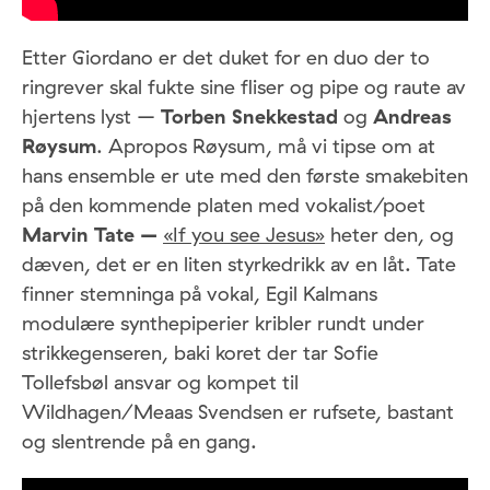
Etter Giordano er det duket for en duo der to
ringrever skal fukte sine fliser og pipe og raute av
hjertens lyst –
Torben Snekkestad
og
Andreas
Røysum
. Apropos Røysum, må vi tipse om at
hans ensemble er ute med den første smakebiten
på den kommende platen med vokalist/poet
Marvin Tate –
«If you see Jesus»
heter den, og
dæven, det er en liten styrkedrikk av en låt. Tate
finner stemninga på vokal, Egil Kalmans
modulære synthepiperier kribler rundt under
strikkegenseren, baki koret der tar Sofie
Tollefsbøl ansvar og kompet til
Wildhagen/Meaas Svendsen er rufsete, bastant
og slentrende på en gang.