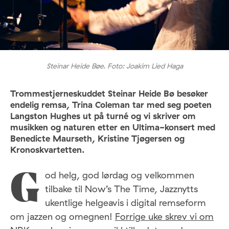
Steinar Heide Bøe. Foto: Joakim Lied Haga
Trommestjerneskuddet Steinar Heide Bø besøker
endelig remsa, Trina Coleman tar med seg poeten
Langston Hughes ut på turné og vi skriver om
musikken og naturen etter en Ultima-konsert med
Benedicte Maurseth, Kristine Tjøgersen og
Kronoskvartetten.
od helg, god lørdag og velkommen
G
tilbake til Now’s The Time, Jazznytts
ukentlige helgeavis i digital remseform
om jazzen og omegnen!
Forrige uke skrev vi om