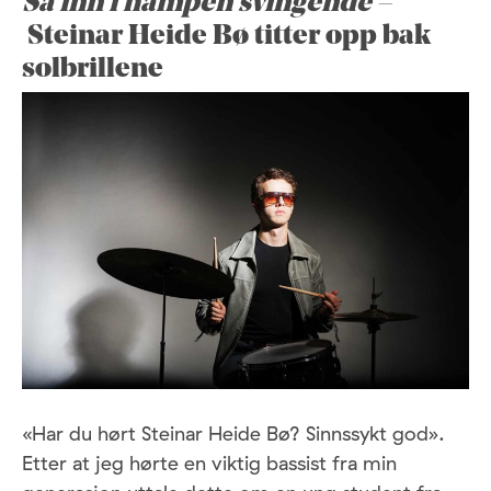
Så inn i hampen svingende –
Steinar Heide Bø titter opp bak
solbrillene
«Har du hørt Steinar Heide Bø? Sinnssykt god».
Etter at jeg hørte en viktig bassist fra min