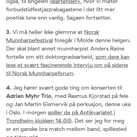
også, til singelen
«Bartender»
, hvor vi møter
forbudstidfestjazzrabagastene i det litt mer
poetisk lune enn vanlig. Sagaen fortsetter.
3.
Vi må heller ikke glemme at
Norsk
Munnharpefestival
foregår i Molde denne helgen.
Der skal blant annet munnharpist Anders Røine
fortelle om sitt doktorgradsarbeid,
som dere kan
lese et svært fascinerende intervju om på sidene
til Norsk Munnharpeforum
.
4.
Jeg hører svært gode ting om konserten til
Adrian Myhr Trio
, med Rasmus Kjorstad på fele
og Jan Martin Gismervik på perkusjon, denne uka
i Oslo. I morgen
spiller de på Antikvariatet i
Trondheim klokken 14.00
. Det ser jeg for meg
er en ganske bra match mellom band, spillested