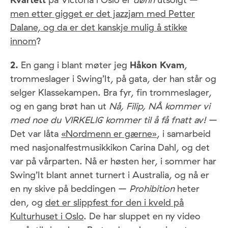
men etter gigget er det jazzjam med Petter
Dalane, og da er det kanskje mulig å stikke
innom
?
2.
En gang i blant møter jeg
Håkon Kvam
,
trommeslager i Swing’It, på gata, der han står og
selger Klassekampen. Bra fyr, fin trommeslager,
og en gang brøt han ut
Nå, Filip, NÅ kommer vi
med noe du VIRKELIG kommer til å få fnatt av!
–
Det var låta
«Nordmenn er gærne»
, i samarbeid
med nasjonalfestmusikkikon Carina Dahl, og det
var på vårparten. Nå er høsten her, i sommer har
Swing’It blant annet turnert i Australia, og nå er
en ny skive på beddingen –
Prohibition
heter
den, og
det er slippfest for den i kveld på
Kulturhuset i Oslo
. De har sluppet en ny video