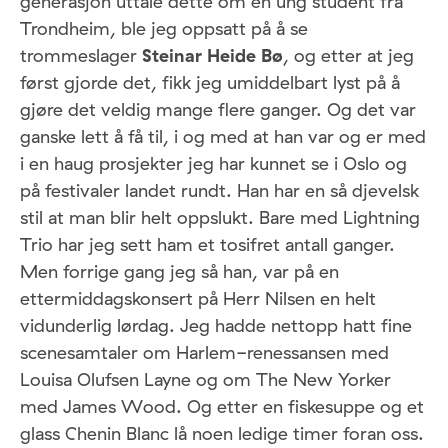
generasjon uttale dette om en ung student fra
Trondheim, ble jeg oppsatt på å se
trommeslager
Steinar Heide Bø
, og etter at jeg
først gjorde det, fikk jeg umiddelbart lyst på å
gjøre det veldig mange flere ganger. Og det var
ganske lett å få til, i og med at han var og er med
i en haug prosjekter jeg har kunnet se i Oslo og
på festivaler landet rundt. Han har en så djevelsk
stil at man blir helt oppslukt. Bare med Lightning
Trio har jeg sett ham et tosifret antall ganger.
Men forrige gang jeg så han, var på en
ettermiddagskonsert på Herr Nilsen en helt
vidunderlig lørdag. Jeg hadde nettopp hatt fine
scenesamtaler om Harlem-renessansen med
Louisa Olufsen Layne og om The New Yorker
med James Wood. Og etter en fiskesuppe og et
glass Chenin Blanc lå noen ledige timer foran oss.