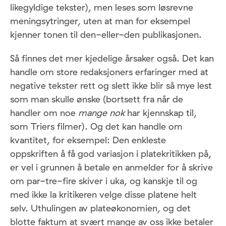
likegyldige tekster), men leses som løsrevne
meningsytringer, uten at man for eksempel
kjenner tonen til den-eller-den publikasjonen.
Så finnes det mer kjedelige årsaker også. Det kan
handle om store redaksjoners erfaringer med at
negative tekster rett og slett ikke blir så mye lest
som man skulle ønske (bortsett fra når de
handler om noe
mange nok
har kjennskap til,
som Triers filmer). Og det kan handle om
kvantitet, for eksempel: Den enkleste
oppskriften å få god variasjon i platekritikken på,
er vel i grunnen å betale en anmelder for å skrive
om par-tre-fire skiver i uka, og kanskje til og
med ikke la kritikeren velge disse platene helt
selv. Uthulingen av plateøkonomien, og det
blotte faktum at svært mange av oss ikke betaler