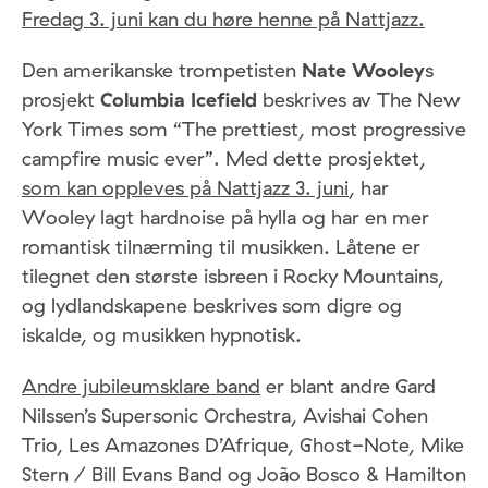
Fredag 3. juni kan du høre henne på Nattjazz.
Den amerikanske trompetisten
Nate Wooley
s
prosjekt
Columbia Icefield
beskrives av The New
York Times som “The prettiest, most progressive
campfire music ever”. Med dette prosjektet,
som kan oppleves på Nattjazz 3. juni
, har
Wooley lagt hardnoise på hylla og har en mer
romantisk tilnærming til musikken. Låtene er
tilegnet den største isbreen i Rocky Mountains,
og lydlandskapene beskrives som digre og
iskalde, og musikken hypnotisk.
Andre jubileumsklare band
er blant andre Gard
Nilssen’s Supersonic Orchestra, Avishai Cohen
Trio, Les Amazones D’Afrique, Ghost-Note, Mike
Stern / Bill Evans Band og João Bosco & Hamilton