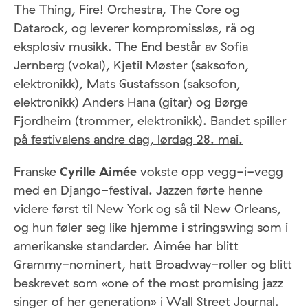
The Thing, Fire! Orchestra, The Core og
Datarock, og leverer kompromissløs, rå og
eksplosiv musikk. The End består av Sofia
Jernberg (vokal), Kjetil Møster (saksofon,
elektronikk), Mats Gustafsson (saksofon,
elektronikk) Anders Hana (gitar) og Børge
Fjordheim (trommer, elektronikk).
Bandet spiller
på festivalens andre dag, lørdag 28. mai.
Franske
Cyrille Aimée
vokste opp vegg-i-vegg
med en Django-festival. Jazzen førte henne
videre først til New York og så til New Orleans,
og hun føler seg like hjemme i stringswing som i
amerikanske standarder. Aimée har blitt
Grammy-nominert, hatt Broadway-roller og blitt
beskrevet som «one of the most promising jazz
singer of her generation» i Wall Street Journal.