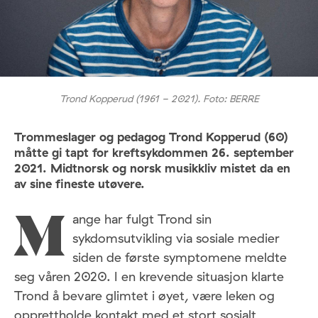
Trond Kopperud (1961 - 2021). Foto: BERRE
Trommeslager og pedagog Trond Kopperud (60)
måtte gi tapt for kreftsykdommen 26. september
2021. Midtnorsk og norsk musikkliv mistet da en
av sine fineste utøvere.
ange har fulgt Trond sin
M
sykdomsutvikling via sosiale medier
siden de første symptomene meldte
seg våren 2020. I en krevende situasjon klarte
Trond å bevare glimtet i øyet, være leken og
opprettholde kontakt med et stort sosialt