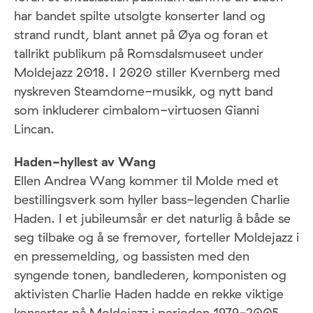
har bandet spilte utsolgte konserter land og
strand rundt, blant annet på Øya og foran et
tallrikt publikum på Romsdalsmuseet under
Moldejazz 2018. I 2020 stiller Kvernberg med
nyskreven Steamdome-musikk, og nytt band
som inkluderer cimbalom-virtuosen Gianni
Lincan.
Haden-hyllest av Wang
Ellen Andrea Wang kommer til Molde med et
bestillingsverk som hyller bass-legenden Charlie
Haden. I et jubileumsår er det naturlig å både se
seg tilbake og å se fremover, forteller Moldejazz i
en pressemelding, og bassisten med den
syngende tonen, bandlederen, komponisten og
aktivisten Charlie Haden hadde en rekke viktige
konserter på Moldejazz i perioden 1979-2005.