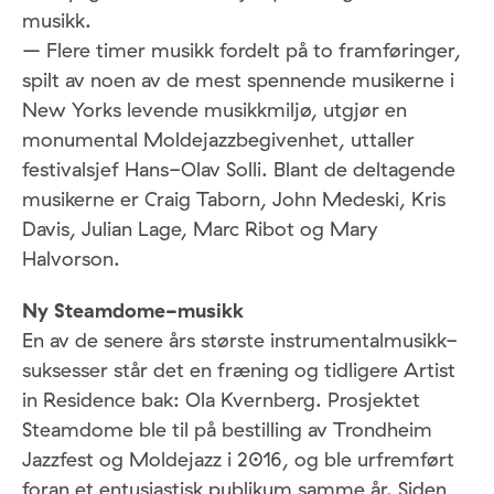
musikk.
– Flere timer musikk fordelt på to framføringer,
spilt av noen av de mest spennende musikerne i
New Yorks levende musikkmiljø, utgjør en
monumental Moldejazzbegivenhet, uttaller
festivalsjef Hans-Olav Solli. Blant de deltagende
musikerne ‏er Craig Taborn, John Medeski, Kris
Davis, Julian Lage, Marc Ribot og Mary
Halvorson.
Ny Steamdome-musikk
En av de senere års største instrumentalmusikk-
suksesser står det en fræning og tidligere Artist
in Residence bak: Ola Kvernberg. Prosjektet
Steamdome ble til på bestilling av Trondheim
Jazzfest og Moldejazz i 2016, og ble urfremført
foran et entusiastisk publikum samme år. Siden