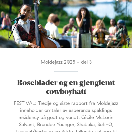
Moldejazz 2026 - del 3
Roseblader og en gjenglemt
cowboyhatt
FESTIVAL: Tredje og siste rapport fra Moldejazz
inneholder omtaler av esperanza spaldings
residency på godt og vondt, Cécile McLorin
Salvant, Brandee Younger, Shabaka, Sofi-O,
Lauvdal/Fosheim og Sakte, fallende i tillegg til