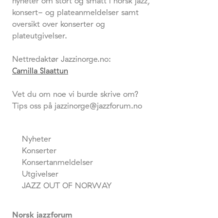
nyheter om stort og smått i norsk jazz,
konsert- og plateanmeldelser samt
oversikt over konserter og
plateutgivelser.
Nettredaktør Jazzinorge.no:
Camilla Slaattun
Vet du om noe vi burde skrive om?
Tips oss på jazzinorge@jazzforum.no
Nyheter
Konserter
Konsertanmeldelser
Utgivelser
JAZZ OUT OF NORWAY
Norsk jazzforum