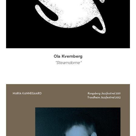
Ola Kvernberg
"Steamdome"