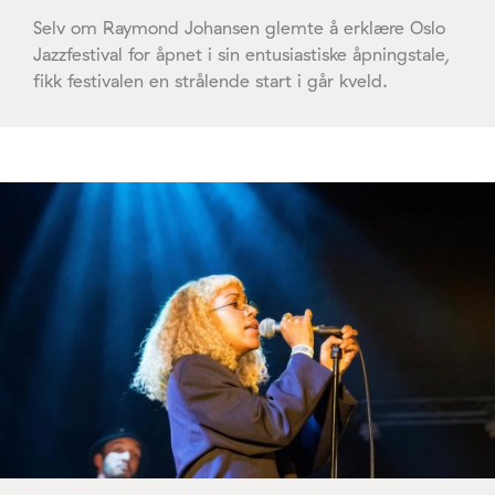
Selv om Raymond Johansen glemte å erklære Oslo
Jazzfestival for åpnet i sin entusiastiske åpningstale,
fikk festivalen en strålende start i går kveld.