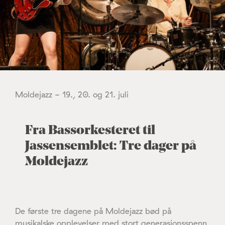
Moldejazz - 19., 20. og 21. juli
Fra Bassorkesteret til
Jassensemblet: Tre dager på
Moldejazz
De første tre dagene på Moldejazz bød på
musikalske opplevelser med stort generasjonsspenn,