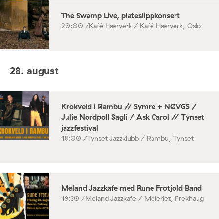
The Swamp Live, plateslippkonsert
20:00 /
Kafé Hærverk / Kafé Hærverk, Oslo
28. august
Krokveld i Rambu // Symre + NØVGS /
Julie Nordpoll Sagli / Ask Carol // Tynset
jazzfestival
18:00 /
Tynset Jazzklubb / Rambu, Tynset
Meland Jazzkafe med Rune Frotjold Band
19:30 /
Meland Jazzkafe / Meieriet, Frekhaug