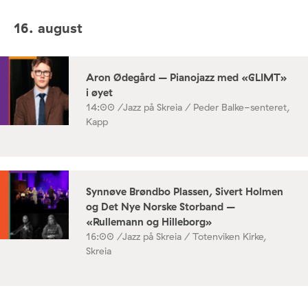
16. august
Aron Ødegård – Pianojazz med «GLIMT»
i øyet
14:00 /
Jazz på Skreia / Peder Balke-senteret,
Kapp
Synnøve Brøndbo Plassen, Sivert Holmen
og Det Nye Norske Storband –
«Rullemann og Hilleborg»
16:00 /
Jazz på Skreia / Totenviken Kirke,
Skreia