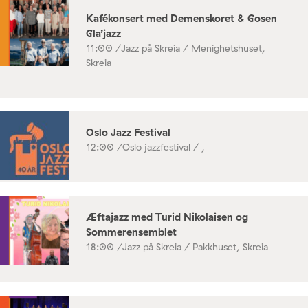
Kafékonsert med Demenskoret & Gosen
Gla’jazz
11:00 /
Jazz på Skreia / Menighetshuset,
Skreia
Oslo Jazz Festival
12:00 /
Oslo jazzfestival / ,
Æftajazz med Turid Nikolaisen og
Sommerensemblet
18:00 /
Jazz på Skreia / Pakkhuset, Skreia