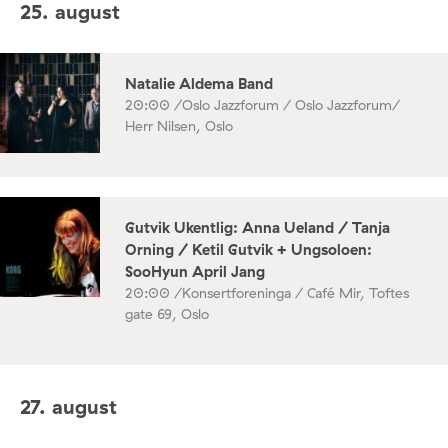
25. august
Natalie Aldema Band
20:00 /
Oslo Jazzforum / Oslo Jazzforum/
Herr Nilsen, Oslo
Gutvik Ukentlig: Anna Ueland / Tanja
Orning / Ketil Gutvik + Ungsoloen:
SooHyun April Jang
20:00 /
Konsertforeninga / Café Mir, Toftes
gate 69, Oslo
27. august