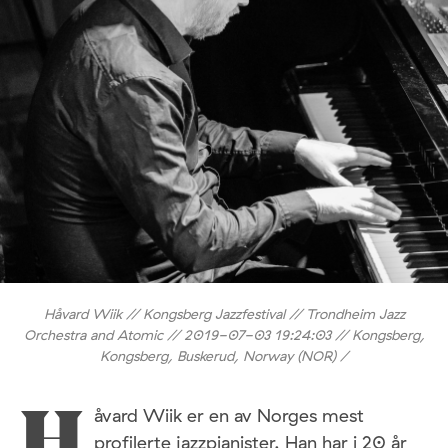
Håvard Wiik // Kongsberg Jazzfestival // Trondheim Jazz
Orchestra and Atomic // 2019-07-03 19:24:03 // Kongsberg,
Kongsberg, Buskerud, Norway (NOR) /
åvard Wiik er en av Norges mest
H
profilerte jazzpianister. Han har i 20 år