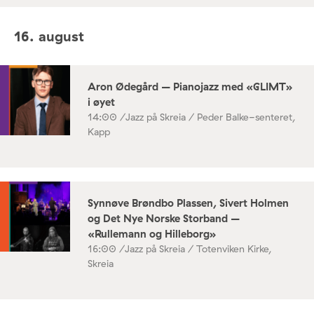
16. august
Aron Ødegård – Pianojazz med «GLIMT»
i øyet
14:00 /
Jazz på Skreia / Peder Balke-senteret,
Kapp
Synnøve Brøndbo Plassen, Sivert Holmen
og Det Nye Norske Storband –
«Rullemann og Hilleborg»
16:00 /
Jazz på Skreia / Totenviken Kirke,
Skreia