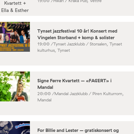
19:00 /
Hikari / Kråka Pub, Vettre
Tynset jazzfestival 10 år! Konsert med
Vingelen Storband + komp & solister
19:00 /
Tynset Jazzklubb / Storsalen, Tynset
kulturhus, Tynset
Signe Førre Kvartett – «FAGERT» i
Mandal
20:00 /
Mandal Jazzklubb / Piren Kulturrom,
Mandal
For Billie and Lester – gratiskonsert og