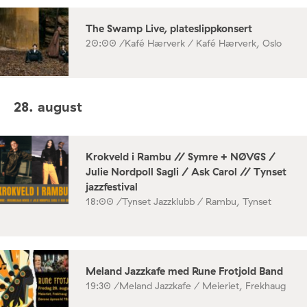
The Swamp Live, plateslippkonsert
20:00 /
Kafé Hærverk / Kafé Hærverk, Oslo
28. august
Krokveld i Rambu // Symre + NØVGS /
Julie Nordpoll Sagli / Ask Carol // Tynset
jazzfestival
18:00 /
Tynset Jazzklubb / Rambu, Tynset
Meland Jazzkafe med Rune Frotjold Band
19:30 /
Meland Jazzkafe / Meieriet, Frekhaug