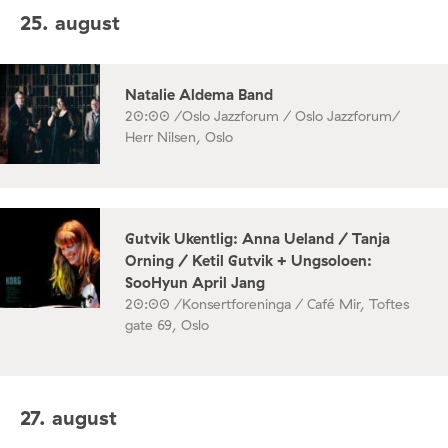
25. august
Natalie Aldema Band
20:00 /
Oslo Jazzforum / Oslo Jazzforum/
Herr Nilsen, Oslo
Gutvik Ukentlig: Anna Ueland / Tanja
Orning / Ketil Gutvik + Ungsoloen:
SooHyun April Jang
20:00 /
Konsertforeninga / Café Mir, Toftes
gate 69, Oslo
27. august