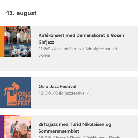
13. august
Kafékonsert med Demenskoret & Gosen
Gla’jazz
11:00 /
Jazz på Skreia / Menighetshuset,
Skreia
Oslo Jazz Festival
12:00 /
Oslo jazzfestival / ,
Æftajazz med Turid Nikolaisen og
Sommerensemblet
18:00 /
Jazz på Skreia / Pakkhuset, Skreia