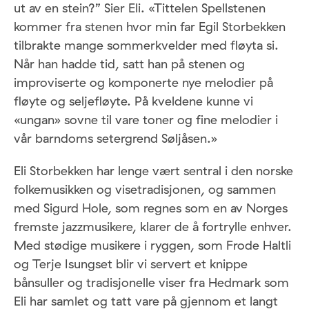
ut av en stein?” Sier Eli. «Tittelen Spellstenen
kommer fra stenen hvor min far Egil Storbekken
tilbrakte mange sommerkvelder med fløyta si.
Når han hadde tid, satt han på stenen og
improviserte og komponerte nye melodier på
fløyte og seljefløyte. På kveldene kunne vi
«ungan» sovne til vare toner og fine melodier i
vår barndoms setergrend Søljåsen.»
Eli Storbekken har lenge vært sentral i den norske
folkemusikken og visetradisjonen, og sammen
med Sigurd Hole, som regnes som en av Norges
fremste jazzmusikere, klarer de å fortrylle enhver.
Med stødige musikere i ryggen, som Frode Haltli
og Terje Isungset blir vi servert et knippe
bånsuller og tradisjonelle viser fra Hedmark som
Eli har samlet og tatt vare på gjennom et langt