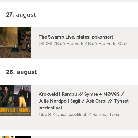
27. august
The Swamp Live, plateslippkonsert
20:00 /
Kafé Hærverk / Kafé Hærverk, Oslo
28. august
Krokveld i Rambu // Symre + NØVGS /
Julie Nordpoll Sagli / Ask Carol // Tynset
jazzfestival
18:00 /
Tynset Jazzklubb / Rambu, Tynset