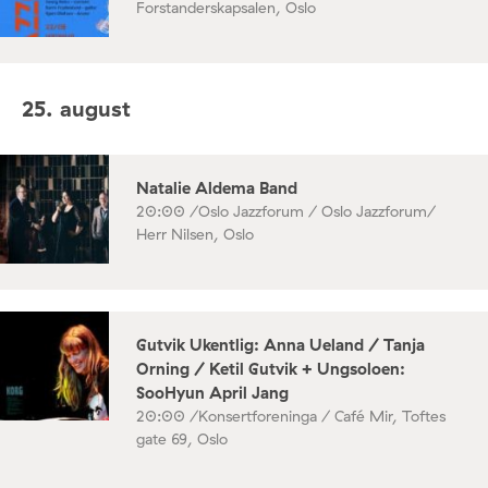
Forstanderskapsalen, Oslo
25. august
Natalie Aldema Band
20:00 /
Oslo Jazzforum / Oslo Jazzforum/
Herr Nilsen, Oslo
Gutvik Ukentlig: Anna Ueland / Tanja
Orning / Ketil Gutvik + Ungsoloen:
SooHyun April Jang
20:00 /
Konsertforeninga / Café Mir, Toftes
gate 69, Oslo