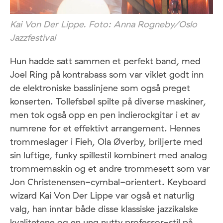
Kai Von Der Lippe. Foto: Anna Rogneby/Oslo
Jazzfestival
Hun hadde satt sammen et perfekt band, med
Joel Ring på kontrabass som var viklet godt inn
de elektroniske basslinjene som også preget
konserten. Tollefsbøl spilte på diverse maskiner,
men tok også opp en pen indierockgitar i et av
numrene for et effektivt arrangement. Hennes
trommeslager i Fieh, Ola Øverby, briljerte med
sin luftige, funky spillestil kombinert med analog
trommemaskin og et andre trommesett som var
Jon Christenensen-cymbal-orientert. Keyboard
wizard Kai Von Der Lippe var også et naturlig
valg, han inntar både disse klassiske jazzikalske
kvalitetene og en ung nutty professor-stil på