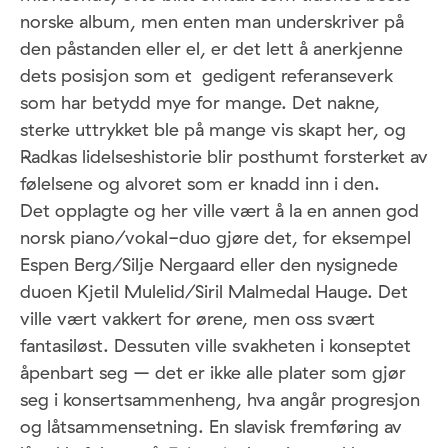
norske album, men enten man underskriver på
den påstanden eller el, er det lett å anerkjenne
dets posisjon som et gedigent referanseverk
som har betydd mye for mange. Det nakne,
sterke uttrykket ble på mange vis skapt her, og
Radkas lidelseshistorie blir posthumt forsterket av
følelsene og alvoret som er knadd inn i den.
Det opplagte og her ville vært å la en annen god
norsk piano/vokal-duo gjøre det, for eksempel
Espen Berg/Silje Nergaard eller den nysignede
duoen Kjetil Mulelid/Siril Malmedal Hauge. Det
ville vært vakkert for ørene, men oss svært
fantasiløst. Dessuten ville svakheten i konseptet
åpenbart seg – det er ikke alle plater som gjør
seg i konsertsammenheng, hva angår progresjon
og låtsammensetning. En slavisk fremføring av