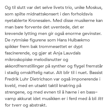
Og til slutt var det selve livets trio, unike Moskus,
som spilte midnattskonsert i den forholdsvis
nyetablerte Kronesalen. Med disse musikerne kan
man bare forvente det uventede, det er
krevende lytting men gir også enorme gevinster.
De rytmiske figurene som Hans Hulbækmo
spikker frem bak trommesettet er dypt
fascinerende, og gjør at Anja Lauvdals
mikroskopiske melodisnutter og
akkordfremstillinger på synther og flygel fremstår
i stadig omskiftelig natur. Alt blir til i nuet. Bassist
Fredrik Luhr Dietrichson var også imponerende i
kveld, med en utsøkt taktil knatring på
strengene, og med evnen til å havne i en bass-
vamp akkurat idet musikken er i ferd med å bli
litt
for tverr og abstrakt.