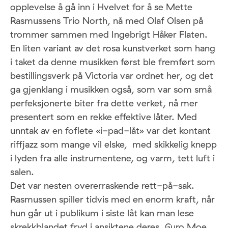
opplevelse å gå inn i Hvelvet for å se Mette
Rasmussens Trio North, nå med Olaf Olsen på
trommer sammen med Ingebrigt Håker Flaten.
En liten variant av det rosa kunstverket som hang
i taket da denne musikken først ble fremført som
bestillingsverk på Victoria var ordnet her, og det
ga gjenklang i musikken også, som var som små
perfeksjonerte biter fra dette verket, nå mer
presentert som en rekke effektive låter. Med
unntak av en foflete «i-pad-låt» var det kontant
riffjazz som mange vil elske, med skikkelig knepp
i lyden fra alle instrumentene, og varm, tett luft i
salen.
Det var nesten overerraskende rett-på-sak.
Rasmussen spiller tidvis med en enorm kraft, når
hun går ut i publikum i siste låt kan man lese
skrekkblandet fryd i ansiktene deres. Guro Moe