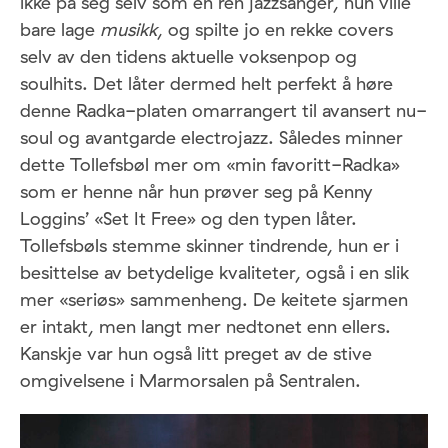
ikke på seg selv som en ren jazzsanger, hun ville
bare lage
musikk
, og spilte jo en rekke covers
selv av den tidens aktuelle voksenpop og
soulhits. Det låter dermed helt perfekt å høre
denne Radka-platen omarrangert til avansert nu-
soul og avantgarde electrojazz. Således minner
dette Tollefsbøl mer om «min favoritt-Radka»
som er henne når hun prøver seg på Kenny
Loggins’ «Set It Free» og den typen låter.
Tollefsbøls stemme skinner tindrende, hun er i
besittelse av betydelige kvaliteter, også i en slik
mer «seriøs» sammenheng. De keitete sjarmen
er intakt, men langt mer nedtonet enn ellers.
Kanskje var hun også litt preget av de stive
omgivelsene i Marmorsalen på Sentralen.