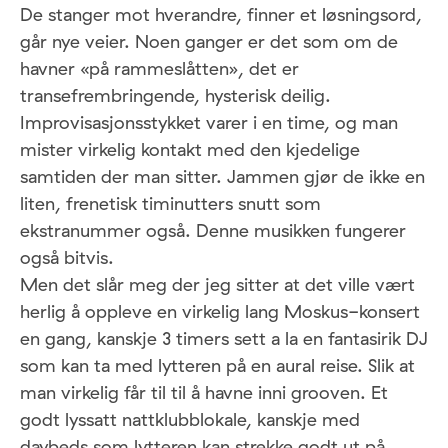
De stanger mot hverandre, finner et løsningsord,
går nye veier. Noen ganger er det som om de
havner «på rammeslåtten», det er
transefrembringende, hysterisk deilig.
Improvisasjonsstykket varer i en time, og man
mister virkelig kontakt med den kjedelige
samtiden der man sitter. Jammen gjør de ikke en
liten, frenetisk timinutters snutt som
ekstranummer også. Denne musikken fungerer
også bitvis.
Men det slår meg der jeg sitter at det ville vært
herlig å oppleve en virkelig lang Moskus-konsert
en gang, kanskje 3 timers sett a la en fantasirik DJ
som kan ta med lytteren på en aural reise. Slik at
man virkelig får til til å havne inni grooven. Et
godt lyssatt nattklubblokale, kanskje med
daybeds som lytteren kan strekke godt ut på