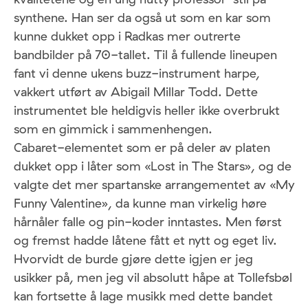
synthene. Han ser da også ut som en kar som
kunne dukket opp i Radkas mer outrerte
bandbilder på 70-tallet. Til å fullende lineupen
fant vi denne ukens buzz-instrument harpe,
vakkert utført av Abigail Millar Todd. Dette
instrumentet ble heldigvis heller ikke overbrukt
som en gimmick i sammenhengen.
Cabaret-elementet som er på deler av platen
dukket opp i låter som «Lost in The Stars», og de
valgte det mer spartanske arrangementet av «My
Funny Valentine», da kunne man virkelig høre
hårnåler falle og pin-koder inntastes. Men først
og fremst hadde låtene fått et nytt og eget liv.
Hvorvidt de burde gjøre dette igjen er jeg
usikker på, men jeg vil absolutt håpe at Tollefsbøl
kan fortsette å lage musikk med dette bandet