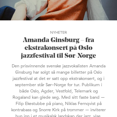
NYHETER
Amanda Ginsburg – fra
ekstrakonsert på Oslo
jazzfestival til Sør-Norge
Den prisvinnende svenske jazzvokalisten Amanda
Ginsburg har solgt så mange billetter på Oslo
jazzfestival at det er satt opp ekstrakonsert, og i
september står Sør-Norge for tur. Publikum i
både Oslo, Agder, Vestfold, Telemark og
Rogaland kan glede seg. Med sitt faste band –
Filip Ekestubbe på piano, Niklas Fernqvist på
kontrabass og Snorre Kirk på trommer – inviterer
hun inn i et musikalsk landskap der jazz, vise,