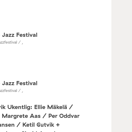
 Jazz Festival
zzfestival / ,
 Jazz Festival
zzfestival / ,
ik Ukentlig: Ellie Mäkelä /
a Margrete Aas / Per Oddvar
nsen / Ketil Gutvik +