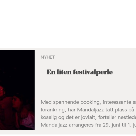
NYHET
En liten festivalperle
Med spennende booking, interessante sa
forankring, har Mandaljazz tatt plass på f
koselig og det er jovialt, forteller nestl
Mandaljazz arrangeres fra 29. juni til 1. ju