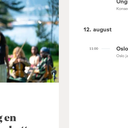
Ungs
Konser
12. august
Oslo
11:00
Oslo ja
3
g en