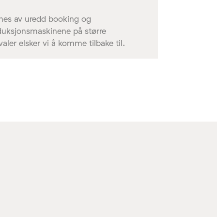
gnes av uredd booking og
roduksjonsmaskinene på større
valer elsker vi å komme tilbake til.