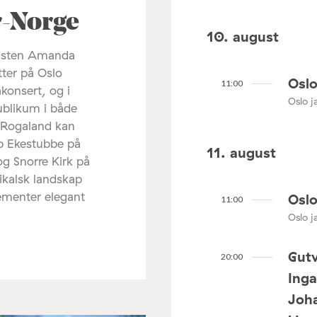
ør-Norge
10. august
listen Amanda
tter på Oslo
Oslo
11:00
akonsert, og i
Oslo ja
ublikum i både
 Rogaland kan
ip Ekestubbe på
11. august
og Snorre Kirk på
ikalsk landskap
lementer elegant
Oslo
11:00
Oslo ja
Gutv
20:00
Ing
Joha