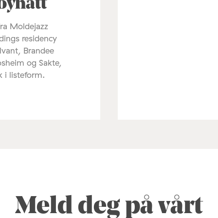
oyhatt
fra Moldejazz
dings residency
lvant, Brandee
osheim og Sakte,
k i listeform.
Meld deg på vårt