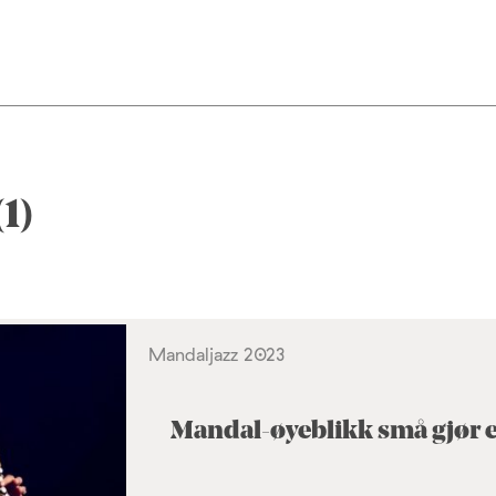
1)
Mandaljazz 2023
Mandal-øyeblikk små gjør et