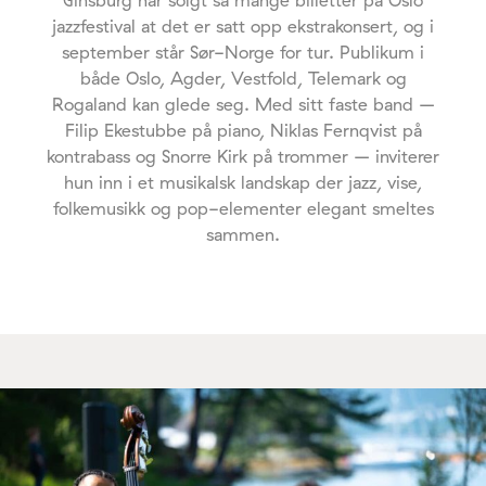
Ginsburg har solgt så mange billetter på Oslo
jazzfestival at det er satt opp ekstrakonsert, og i
september står Sør-Norge for tur. Publikum i
både Oslo, Agder, Vestfold, Telemark og
Rogaland kan glede seg. Med sitt faste band –
Filip Ekestubbe på piano, Niklas Fernqvist på
kontrabass og Snorre Kirk på trommer – inviterer
hun inn i et musikalsk landskap der jazz, vise,
folkemusikk og pop-elementer elegant smeltes
sammen.