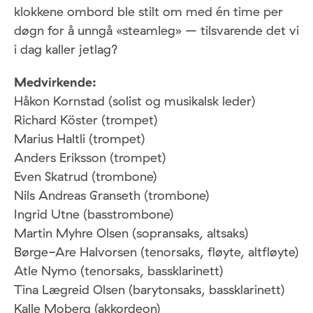
klokkene ombord ble stilt om med én time per
døgn for å unngå «steamleg» – tilsvarende det vi
i dag kaller jetlag?
Medvirkende:
Håkon Kornstad (solist og musikalsk leder)
Richard Köster (trompet)
Marius Haltli (trompet)
Anders Eriksson (trompet)
Even Skatrud (trombone)
Nils Andreas Granseth (trombone)
Ingrid Utne (basstrombone)
Martin Myhre Olsen (sopransaks, altsaks)
Børge-Are Halvorsen (tenorsaks, fløyte, altfløyte)
Atle Nymo (tenorsaks, bassklarinett)
Tina Lægreid Olsen (barytonsaks, bassklarinett)
Kalle Moberg (akkordeon)