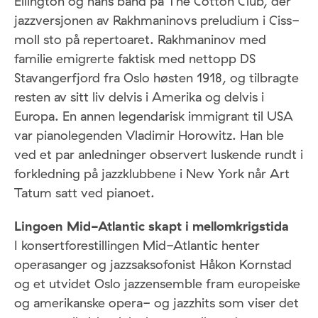
Ellington og hans band på The Cotton Club, der
jazzversjonen av Rakhmaninovs preludium i Ciss-
moll sto på repertoaret. Rakhmaninov med
familie emigrerte faktisk med nettopp DS
Stavangerfjord fra Oslo høsten 1918, og tilbragte
resten av sitt liv delvis i Amerika og delvis i
Europa. En annen legendarisk immigrant til USA
var pianolegenden Vladimir Horowitz. Han ble
ved et par anledninger observert luskende rundt i
forkledning på jazzklubbene i New York når Art
Tatum satt ved pianoet.
Lingoen Mid-Atlantic skapt i mellomkrigstida
I konsertforestillingen Mid-Atlantic henter
operasanger og jazzsaksofonist Håkon Kornstad
og et utvidet Oslo jazzensemble fram europeiske
og amerikanske opera- og jazzhits som viser det