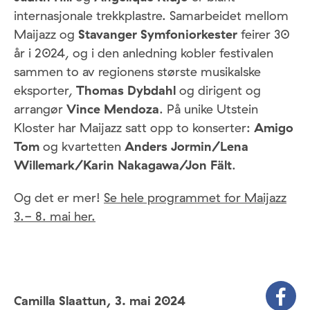
internasjonale trekkplastre. Samarbeidet mellom
Maijazz og
Stavanger Symfoniorkester
feirer 30
år i 2024, og i den anledning kobler festivalen
sammen to av regionens største musikalske
eksporter,
Thomas Dybdahl
og dirigent og
arrangør
Vince Mendoza
. På unike Utstein
Kloster har Maijazz satt opp to konserter:
Amigo
Tom
og kvartetten
Anders Jormin/Lena
Willemark/Karin Nakagawa/Jon Fält
.
Og det er mer!
Se hele programmet for Maijazz
3.- 8. mai her.
Camilla Slaattun,
3. mai 2024