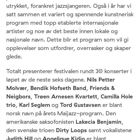
utrykket, forankret jazzsjangeren. Også i år har vi
satt sammen et variert og spennende kunstnerisk
program med topp etablerte internasjonale
artister og noe av det beste innen lokale og
nasjonale navn. Dette blir et program som vil gi
opplevelser som utfordrer, overrasker og skaper
glede.
Totalt presenterer festivalen rundt 30 konserter i
løpet av de neste seks dagene.
Nils Petter
Molvær
,
Bendik Hofseth Band
,
Friends &
Neigbors
,
Trøen Arnesen Kvartett
,
Camilla Hole
trio
,
Karl Seglem
og
Tord Gustavsen
er blant
norsk navn på årets Maijazz-program. Den
amerikanske saksofonisten
Lakecia Benjamin
,
den svenske trioen
Dirty Loops
samt vokalistene
Judith Hill
og
Angelique Kidjo
er blant