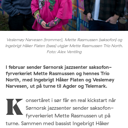
Veslemøy Narvesen (trommer), Mette Rasmussen (saksofon) og
Ingebrigt Håker Flaten (bass) utgjør Mette Rasmussen Trio North.
Foto: Alex Ventling
I februar sender Sørnorsk jazzsenter saksofon-
fyrverkeriet Mette Rasmussen og hennes Trio
North, med Ingebrigt Håker Flaten og Veslemøy
Narvesen, ut på turne til Agder og Telemark.
onsertåret i sør får en real kickstart når
K
Sørnorsk jazzsenter sender saksofon-
fyrverkeriet Mette Rasmussen ut på
turne. Sammen med bassist Ingebrigt Håker